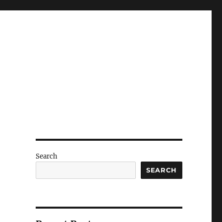
Search
SEARCH