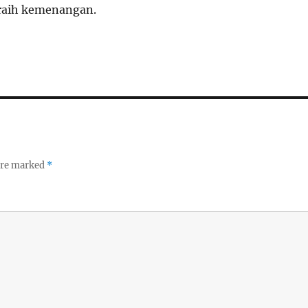
raih kemenangan.
 are marked
*