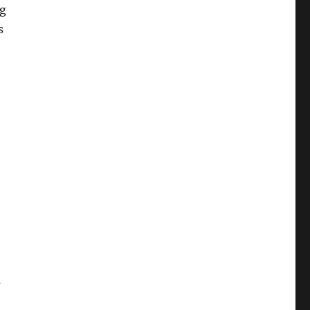
ng
s
s