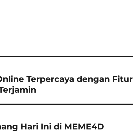
 Online Terpercaya dengan Fitur
Terjamin
ang Hari Ini di MEME4D