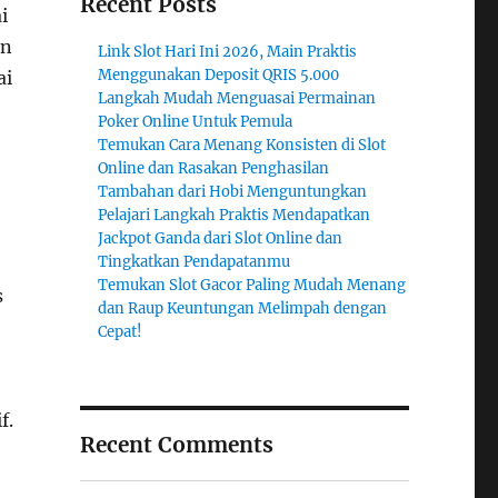
Recent Posts
i
an
Link Slot Hari Ini 2026, Main Praktis
Menggunakan Deposit QRIS 5.000
ai
Langkah Mudah Menguasai Permainan
Poker Online Untuk Pemula
Temukan Cara Menang Konsisten di Slot
Online dan Rasakan Penghasilan
Tambahan dari Hobi Menguntungkan
Pelajari Langkah Praktis Mendapatkan
Jackpot Ganda dari Slot Online dan
Tingkatkan Pendapatanmu
Temukan Slot Gacor Paling Mudah Menang
s
dan Raup Keuntungan Melimpah dengan
Cepat!
f.
Recent Comments