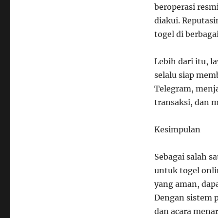
beroperasi resmi
diakui. Reputasi
togel di berbaga
Lebih dari itu,
selalu siap mem
Telegram, menj
transaksi, dan 
Kesimpulan
Sebagai salah sa
untuk togel onl
yang aman, dap
Dengan sistem p
dan acara menar