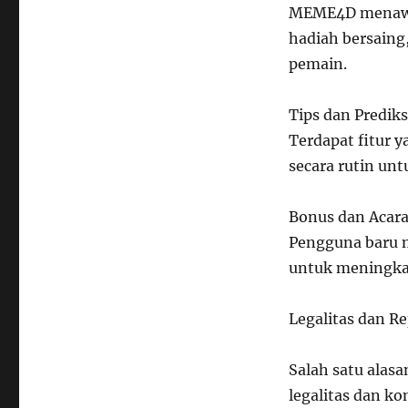
MEME4D menawar
hadiah bersaing
pemain.
Tips dan Prediks
Terdapat fitur 
secara rutin un
Bonus dan Acara
Pengguna baru m
untuk meningka
Legalitas dan 
Salah satu alas
legalitas dan ko