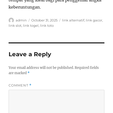
tempat yang ideal bagi para penggemar angka
keberuntungan.
Author
Posted
Tags
admin
October 31, 2025
link alternatif
,
link gacor
,
on
link slot
,
link togel
,
link toto
Leave a Reply
Your email address will not be published.
Required fields
are marked
*
COMMENT
*