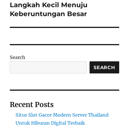
Langkah Kecil Menuju
Next
post:
Keberuntungan Besar
Search
SEARCH
Recent Posts
Situs Slot Gacor Modern Server Thailand
Untuk Hiburan Digital Terbaik