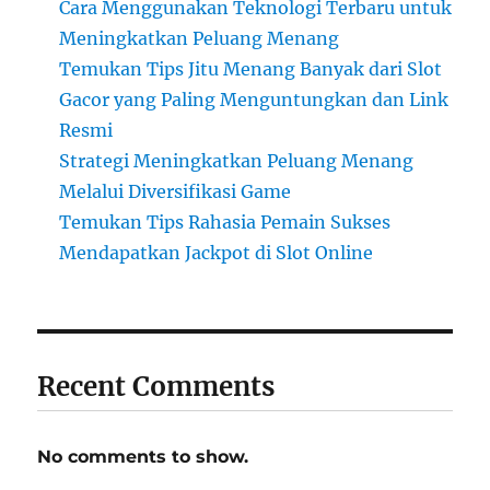
Cara Menggunakan Teknologi Terbaru untuk
Meningkatkan Peluang Menang
Temukan Tips Jitu Menang Banyak dari Slot
Gacor yang Paling Menguntungkan dan Link
Resmi
Strategi Meningkatkan Peluang Menang
Melalui Diversifikasi Game
Temukan Tips Rahasia Pemain Sukses
Mendapatkan Jackpot di Slot Online
Recent Comments
No comments to show.