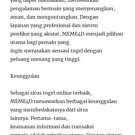
yang dapat diandalkan, menawarkan
pengalaman bermain yang menyenangkan,
aman, dan menguntungkan. Dengan
layanan yang profesional dan sistem
prediksi yang akurat, MEME4D menjadi pilihan
utama bagi pemain yang
ingin merasakan sensasi togel dengan
peluang menang yang tinggi.
Keunggulan
Sebagai situs togel online terbaik,
MEME4D menawarkan berbagai keunggulan
yang membedakannya dari situs
lainnya. Pertama-tama,
keamanan informasi dan transaksi