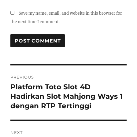
Save my name, email, and website in this browser for
the next time I comment.
Post
PREVIOUS
navigation
Platform Toto Slot 4D
Previous
post:
Hadirkan Slot Mahjong Ways 1
dengan RTP Tertinggi
NEXT