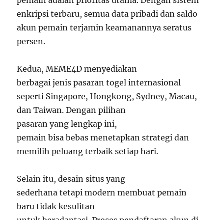
pemain adalah prioritas utama. Dengan sistem
enkripsi terbaru, semua data pribadi dan saldo
akun pemain terjamin keamanannya seratus
persen.
Kedua, MEME4D menyediakan
berbagai jenis pasaran togel internasional
seperti Singapore, Hongkong, Sydney, Macau,
dan Taiwan. Dengan pilihan
pasaran yang lengkap ini,
pemain bisa bebas menetapkan strategi dan
memilih peluang terbaik setiap hari.
Selain itu, desain situs yang
sederhana tetapi modern membuat pemain
baru tidak kesulitan