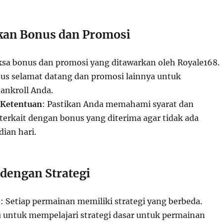
kan Bonus dan Promosi
iksa bonus dan promosi yang ditawarkan oleh Royale168.
s selamat datang dan promosi lainnya untuk
ankroll Anda.
 Ketentuan
: Pastikan Anda memahami syarat dan
terkait dengan bonus yang diterima agar tidak ada
ian hari.
dengan Strategi
i
: Setiap permainan memiliki strategi yang berbeda.
untuk mempelajari strategi dasar untuk permainan