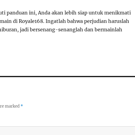
i panduan ini, Anda akan lebih siap untuk menikmati
ain di Royale168. Ingatlah bahwa perjudian haruslah
hiburan, jadi bersenang-senanglah dan bermainlah
 are marked
*