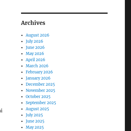
Archives
August 2026
July 2026
June 2026
May 2026
April 2026
March 2026
February 2026
January 2026
December 2025
November 2025
October 2025
September 2025
August 2025
i
July 2025
June 2025
May 2025