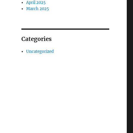
April 2025
March 2025
Categories
Uncategorized