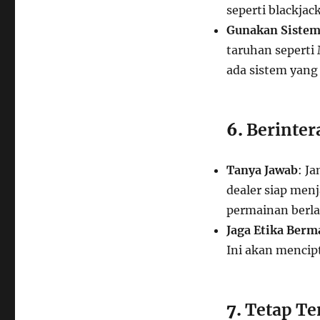
seperti blackjac
Gunakan Sistem
taruhan seperti
ada sistem yan
6.
Berinter
Tanya Jawab
: J
dealer siap men
permainan berl
Jaga Etika Berm
Ini akan menci
7.
Tetap Te