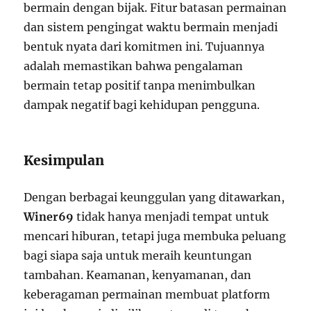
bermain dengan bijak. Fitur batasan permainan
dan sistem pengingat waktu bermain menjadi
bentuk nyata dari komitmen ini. Tujuannya
adalah memastikan bahwa pengalaman
bermain tetap positif tanpa menimbulkan
dampak negatif bagi kehidupan pengguna.
Kesimpulan
Dengan berbagai keunggulan yang ditawarkan,
Winer69
tidak hanya menjadi tempat untuk
mencari hiburan, tetapi juga membuka peluang
bagi siapa saja untuk meraih keuntungan
tambahan. Keamanan, kenyamanan, dan
keberagaman permainan membuat platform