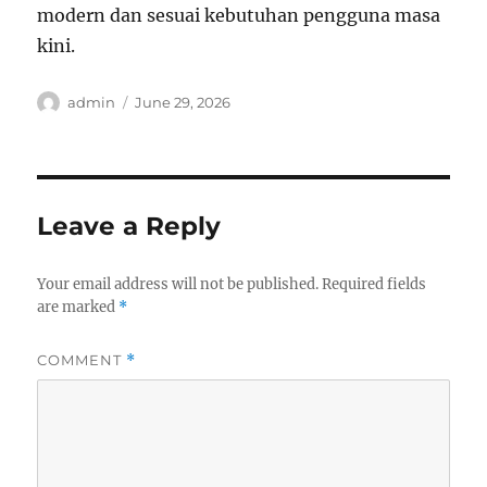
modern dan sesuai kebutuhan pengguna masa
kini.
Author
Posted
admin
June 29, 2026
on
Leave a Reply
Your email address will not be published.
Required fields
are marked
*
COMMENT
*