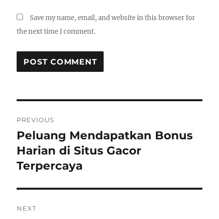
Save my name, email, and website in this browser for
the next time I comment.
Post
PREVIOUS
navigation
Peluang Mendapatkan Bonus
Previous
post:
Harian di Situs Gacor
Terpercaya
NEXT