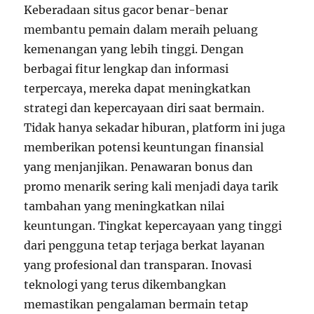
Keberadaan situs gacor benar-benar
membantu pemain dalam meraih peluang
kemenangan yang lebih tinggi. Dengan
berbagai fitur lengkap dan informasi
terpercaya, mereka dapat meningkatkan
strategi dan kepercayaan diri saat bermain.
Tidak hanya sekadar hiburan, platform ini juga
memberikan potensi keuntungan finansial
yang menjanjikan. Penawaran bonus dan
promo menarik sering kali menjadi daya tarik
tambahan yang meningkatkan nilai
keuntungan. Tingkat kepercayaan yang tinggi
dari pengguna tetap terjaga berkat layanan
yang profesional dan transparan. Inovasi
teknologi yang terus dikembangkan
memastikan pengalaman bermain tetap