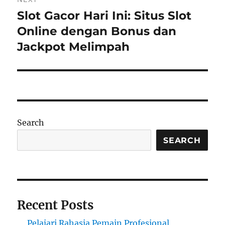
Slot Gacor Hari Ini: Situs Slot
Next
post:
Online dengan Bonus dan
Jackpot Melimpah
Search
SEARCH
Recent Posts
Pelajari Rahasia Pemain Profesional