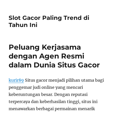
Slot Gacor Paling Trend di
Tahun Ini
Peluang Kerjasama
dengan Agen Resmi
dalam Dunia Situs Gacor
kurir89
Situs gacor menjadi pilihan utama bagi
penggemar judi online yang mencari
keberuntungan besar. Dengan reputasi
terpercaya dan keberhasilan tinggi, situs ini
menawarkan berbagai permainan menarik