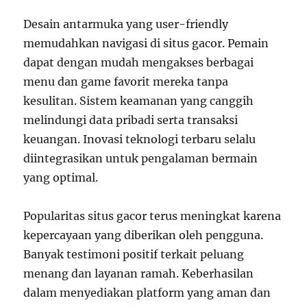
Desain antarmuka yang user-friendly
memudahkan navigasi di situs gacor. Pemain
dapat dengan mudah mengakses berbagai
menu dan game favorit mereka tanpa
kesulitan. Sistem keamanan yang canggih
melindungi data pribadi serta transaksi
keuangan. Inovasi teknologi terbaru selalu
diintegrasikan untuk pengalaman bermain
yang optimal.
Popularitas situs gacor terus meningkat karena
kepercayaan yang diberikan oleh pengguna.
Banyak testimoni positif terkait peluang
menang dan layanan ramah. Keberhasilan
dalam menyediakan platform yang aman dan