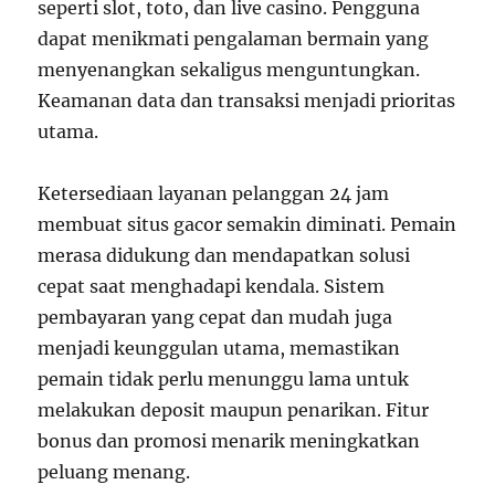
seperti slot, toto, dan live casino. Pengguna
dapat menikmati pengalaman bermain yang
menyenangkan sekaligus menguntungkan.
Keamanan data dan transaksi menjadi prioritas
utama.
Ketersediaan layanan pelanggan 24 jam
membuat situs gacor semakin diminati. Pemain
merasa didukung dan mendapatkan solusi
cepat saat menghadapi kendala. Sistem
pembayaran yang cepat dan mudah juga
menjadi keunggulan utama, memastikan
pemain tidak perlu menunggu lama untuk
melakukan deposit maupun penarikan. Fitur
bonus dan promosi menarik meningkatkan
peluang menang.