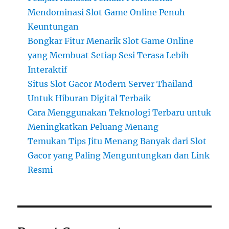
Mendominasi Slot Game Online Penuh
Keuntungan
Bongkar Fitur Menarik Slot Game Online
yang Membuat Setiap Sesi Terasa Lebih
Interaktif
Situs Slot Gacor Modern Server Thailand
Untuk Hiburan Digital Terbaik
Cara Menggunakan Teknologi Terbaru untuk
Meningkatkan Peluang Menang
Temukan Tips Jitu Menang Banyak dari Slot
Gacor yang Paling Menguntungkan dan Link
Resmi