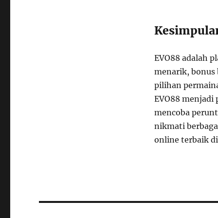
Kesimpula
EVO88 adalah pl
menarik, bonus 
pilihan permain
EVO88 menjadi pi
mencoba peruntu
nikmati berbagai
online terbaik d