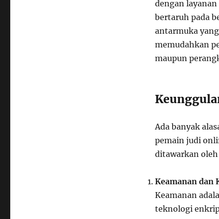
dengan layanan
bertaruh pada b
antarmuka yang 
memudahkan pem
maupun perangka
Keunggula
Ada banyak alas
pemain judi onl
ditawarkan oleh
Keamanan dan 
Keamanan adalah
teknologi enkri