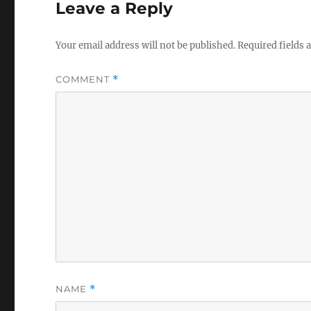
Leave a Reply
Your email address will not be published.
Required fields
COMMENT
*
NAME
*