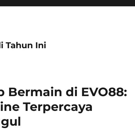
i Tahun Ini
 Bermain di EVO88:
line Terpercaya
ggul