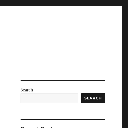
Search
SEARCH