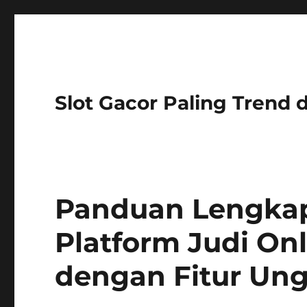
Slot Gacor Paling Trend d
Panduan Lengkap
Platform Judi On
dengan Fitur Un