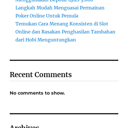
Langkah Mudah Menguasai Permainan
Poker Online Untuk Pemula
Temukan Cara Menang Konsisten di Slot
Online dan Rasakan Penghasilan Tambahan
dari Hobi Menguntungkan
Recent Comments
No comments to show.