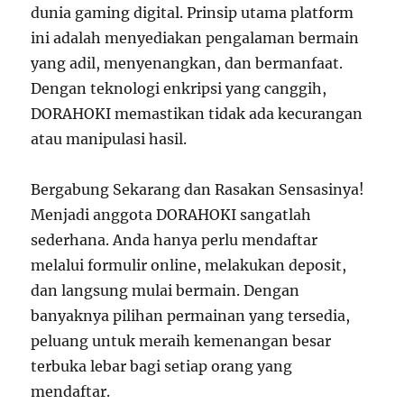
dunia gaming digital. Prinsip utama platform
ini adalah menyediakan pengalaman bermain
yang adil, menyenangkan, dan bermanfaat.
Dengan teknologi enkripsi yang canggih,
DORAHOKI memastikan tidak ada kecurangan
atau manipulasi hasil.
Bergabung Sekarang dan Rasakan Sensasinya!
Menjadi anggota DORAHOKI sangatlah
sederhana. Anda hanya perlu mendaftar
melalui formulir online, melakukan deposit,
dan langsung mulai bermain. Dengan
banyaknya pilihan permainan yang tersedia,
peluang untuk meraih kemenangan besar
terbuka lebar bagi setiap orang yang
mendaftar.