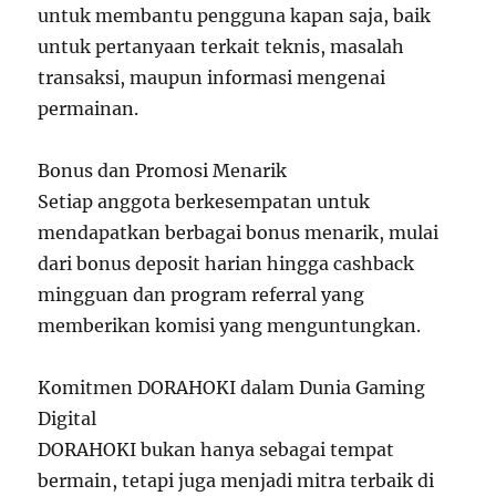
untuk membantu pengguna kapan saja, baik
untuk pertanyaan terkait teknis, masalah
transaksi, maupun informasi mengenai
permainan.
Bonus dan Promosi Menarik
Setiap anggota berkesempatan untuk
mendapatkan berbagai bonus menarik, mulai
dari bonus deposit harian hingga cashback
mingguan dan program referral yang
memberikan komisi yang menguntungkan.
Komitmen DORAHOKI dalam Dunia Gaming
Digital
DORAHOKI bukan hanya sebagai tempat
bermain, tetapi juga menjadi mitra terbaik di