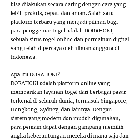
bisa dilakukan secara daring dengan cara yang
lebih praktis, cepat, dan aman. Salah satu
platform terbaru yang menjadi pilihan bagi
para penggemar togel adalah DORAHOKI,
sebuah situs togel online dan permainan digital
yang telah dipercaya oleh ribuan anggota di
Indonesia.
Apa Itu DORAHOKI?
DORAHOKI adalah platform online yang
memberikan layanan togel dari berbagai pasar
terkenal di seluruh dunia, termasuk Singapore,
Hongkong, Sydney, dan lainnya. Dengan
sistem yang modern dan mudah digunakan,
para pemain dapat dengan gampang memilih
angka keberuntungan mereka di mana saja dan