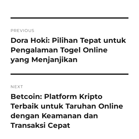
Post
PREVIOUS
navigation
Dora Hoki: Pilihan Tepat untuk
Previous
post:
Pengalaman Togel Online
yang Menjanjikan
NEXT
Betcoin: Platform Kripto
Next
post:
Terbaik untuk Taruhan Online
dengan Keamanan dan
Transaksi Cepat