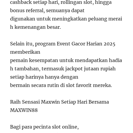
cashback setiap hari, rollingan slot, hingga
bonus referral, semuanya dapat
digunakan untuk meningkatkan peluang merai
h kemenangan besar.
Selain itu, program Event Gacor Harian 2025
memberikan
pemain kesempatan untuk mendapatkan hadia
h tambahan, termasuk jackpot jutaan rupiah
setiap harinya hanya dengan
bermain secara rutin di slot favorit mereka.
Raih Sensasi Maxwin Setiap Hari Bersama
MAXWIN88
Bagi para pecinta slot online,