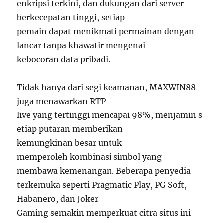
enkripsi terkini, dan dukungan dari server
berkecepatan tinggi, setiap
pemain dapat menikmati permainan dengan
lancar tanpa khawatir mengenai
kebocoran data pribadi.
Tidak hanya dari segi keamanan, MAXWIN88
juga menawarkan RTP
live yang tertinggi mencapai 98%, menjamin s
etiap putaran memberikan
kemungkinan besar untuk
memperoleh kombinasi simbol yang
membawa kemenangan. Beberapa penyedia
terkemuka seperti Pragmatic Play, PG Soft,
Habanero, dan Joker
Gaming semakin memperkuat citra situs ini