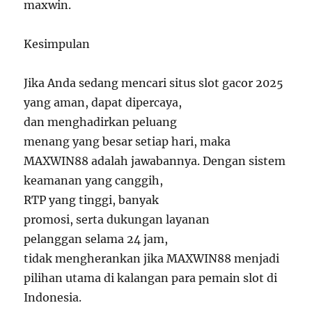
maxwin.
Kesimpulan
Jika Anda sedang mencari situs slot gacor 2025
yang aman, dapat dipercaya,
dan menghadirkan peluang
menang yang besar setiap hari, maka
MAXWIN88 adalah jawabannya. Dengan sistem
keamanan yang canggih,
RTP yang tinggi, banyak
promosi, serta dukungan layanan
pelanggan selama 24 jam,
tidak mengherankan jika MAXWIN88 menjadi
pilihan utama di kalangan para pemain slot di
Indonesia.