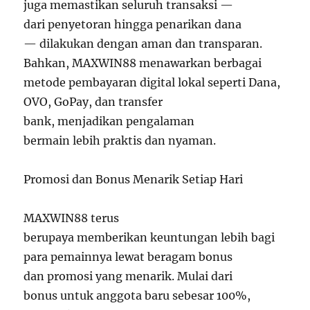
juga memastikan seluruh transaksi —
dari penyetoran hingga penarikan dana
— dilakukan dengan aman dan transparan.
Bahkan, MAXWIN88 menawarkan berbagai
metode pembayaran digital lokal seperti Dana,
OVO, GoPay, dan transfer
bank, menjadikan pengalaman
bermain lebih praktis dan nyaman.
Promosi dan Bonus Menarik Setiap Hari
MAXWIN88 terus
berupaya memberikan keuntungan lebih bagi
para pemainnya lewat beragam bonus
dan promosi yang menarik. Mulai dari
bonus untuk anggota baru sebesar 100%,