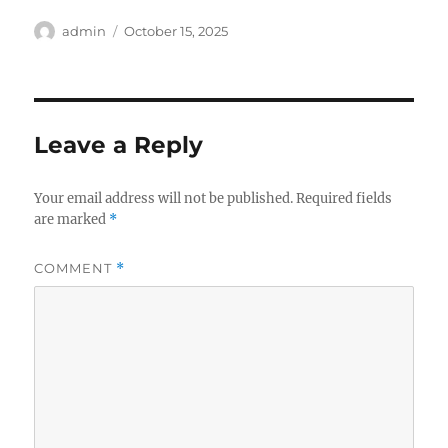
Author
Posted
admin
October 15, 2025
on
Leave a Reply
Your email address will not be published.
Required fields
are marked
*
COMMENT
*