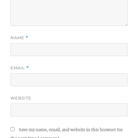
NAME
*
EMAIL
*
WEBSITE
Save my name, email, and website in this browser for