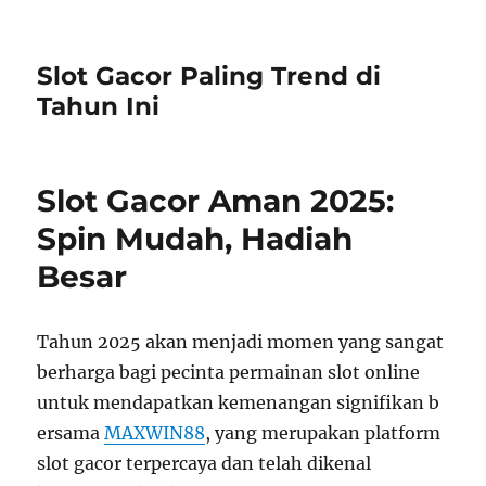
Slot Gacor Paling Trend di
Tahun Ini
Slot Gacor Aman 2025:
Spin Mudah, Hadiah
Besar
Tahun 2025 akan menjadi momen yang sangat
berharga bagi pecinta permainan slot online
untuk mendapatkan kemenangan signifikan b
ersama
MAXWIN88
, yang merupakan platform
slot gacor terpercaya dan telah dikenal