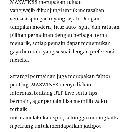
MAXWIN88 merupakan tujuan
yang wajib dikunjungi untuk merasakan
sensasi spin gacor yang sejati. Dengan
tampilan modern, fitur auto-spin, dan ratusan
pilihan permainan dengan berbagai tema
menarik, setiap pemain dapat menemukan
gaya bermain yang sesuai dengan preferensi
mereka.
Strategi permainan juga merupakan faktor
penting. MAXWIN88 menyediakan
informasi tentang RTP Live serta tips
bermain, agar pemain bisa memilih waktu
terbaik
untuk melakukan spin, sehingga meningkatka
n peluang untuk mendapatkan jackpot