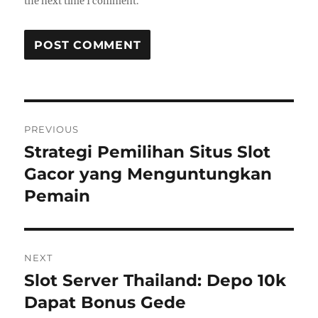
the next time I comment.
Post
PREVIOUS
navigation
Strategi Pemilihan Situs Slot
Previous
post:
Gacor yang Menguntungkan
Pemain
NEXT
Slot Server Thailand: Depo 10k
Next
post:
Dapat Bonus Gede