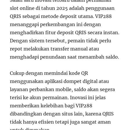
Salah satu inovasi terbaru dalam permainan
slot online di tahun 2025 adalah penggunaan
QRIS sebagai metode deposit utama. VIP288
menanggapi perkembangan ini dengan
menghadirkan fitur deposit QRIS secara instan.
Dengan sistem tersebut, pemain tidak perlu
repot melakukan transfer manual atau
menghadapi penundaan saat menambah saldo.
Cukup dengan memindai kode QR
menggunakan aplikasi dompet digital atau
layanan perbankan mobile, saldo akan segera
terisi ke akun permainan. Inovasi ini jelas
memberikan kelebihan bagi VIP288
dibandingkan dengan situs lain, karena QRIS
tidak hanya efisien tetapi juga sangat aman