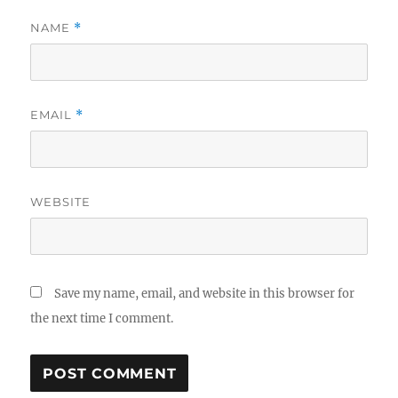
NAME
*
EMAIL
*
WEBSITE
Save my name, email, and website in this browser for
the next time I comment.