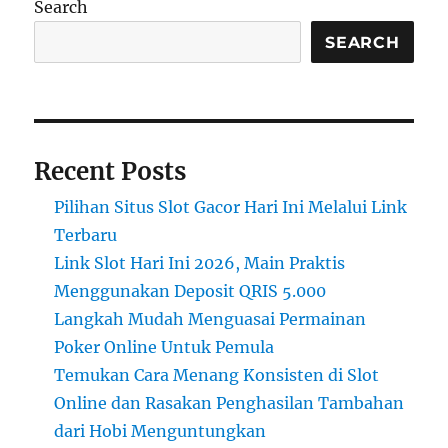
Search
SEARCH
Recent Posts
Pilihan Situs Slot Gacor Hari Ini Melalui Link
Terbaru
Link Slot Hari Ini 2026, Main Praktis
Menggunakan Deposit QRIS 5.000
Langkah Mudah Menguasai Permainan
Poker Online Untuk Pemula
Temukan Cara Menang Konsisten di Slot
Online dan Rasakan Penghasilan Tambahan
dari Hobi Menguntungkan