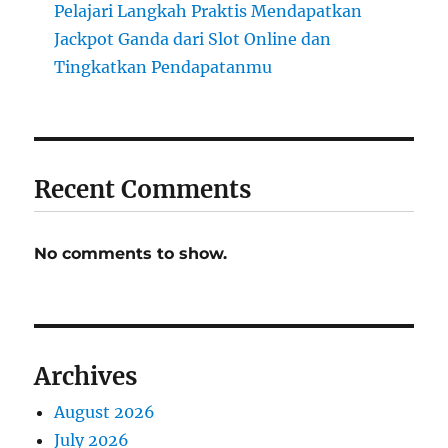
Pelajari Langkah Praktis Mendapatkan
Jackpot Ganda dari Slot Online dan
Tingkatkan Pendapatanmu
Recent Comments
No comments to show.
Archives
August 2026
July 2026