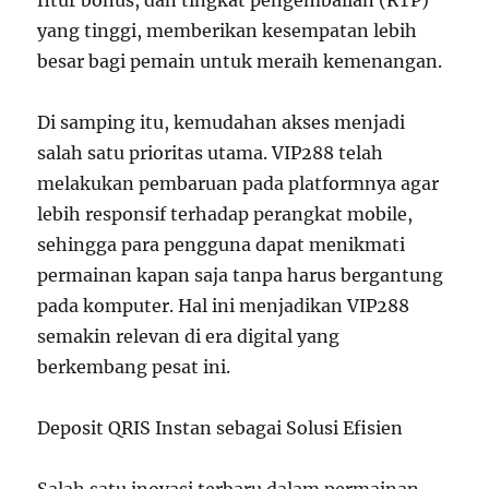
fitur bonus, dan tingkat pengembalian (RTP)
yang tinggi, memberikan kesempatan lebih
besar bagi pemain untuk meraih kemenangan.
Di samping itu, kemudahan akses menjadi
salah satu prioritas utama. VIP288 telah
melakukan pembaruan pada platformnya agar
lebih responsif terhadap perangkat mobile,
sehingga para pengguna dapat menikmati
permainan kapan saja tanpa harus bergantung
pada komputer. Hal ini menjadikan VIP288
semakin relevan di era digital yang
berkembang pesat ini.
Deposit QRIS Instan sebagai Solusi Efisien