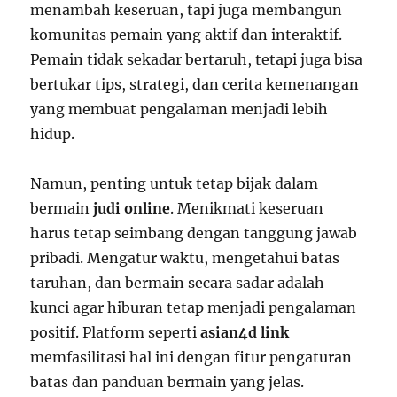
menambah keseruan, tapi juga membangun
komunitas pemain yang aktif dan interaktif.
Pemain tidak sekadar bertaruh, tetapi juga bisa
bertukar tips, strategi, dan cerita kemenangan
yang membuat pengalaman menjadi lebih
hidup.
Namun, penting untuk tetap bijak dalam
bermain
judi online
. Menikmati keseruan
harus tetap seimbang dengan tanggung jawab
pribadi. Mengatur waktu, mengetahui batas
taruhan, dan bermain secara sadar adalah
kunci agar hiburan tetap menjadi pengalaman
positif. Platform seperti
asian4d link
memfasilitasi hal ini dengan fitur pengaturan
batas dan panduan bermain yang jelas.