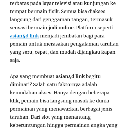
terbatas pada layar televisi atau kunjungan ke
tempat bermain fisik. Semua bisa diakses
langsung dari genggaman tangan, termasuk
sensasi bermain
judi online
. Platform seperti
asian4d link
menjadi jembatan bagi para
pemain untuk merasakan pengalaman taruhan
yang seru, cepat, dan mudah dijangkau kapan
saja.
Apa yang membuat
asian4d link
begitu
diminati? Salah satu faktornya adalah
kemudahan akses. Hanya dengan beberapa
klik, pemain bisa langsung masuk ke dunia
permainan yang menawarkan berbagai jenis
taruhan. Dari slot yang menantang
keberuntungan hingga permainan angka yang