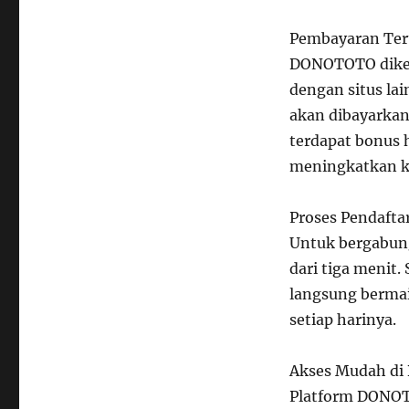
Pembayaran Tert
DONOTOTO diken
dengan situs lai
akan dibayarkan 
terdapat bonus 
meningkatkan ke
Proses Pendafta
Untuk bergabu
dari tiga menit.
langsung bermai
setiap harinya.
Akses Mudah di 
Platform DONOT