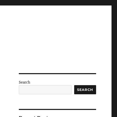
Search
SEARCH