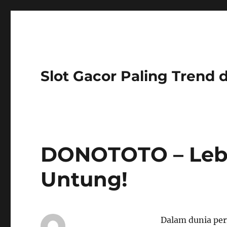
Slot Gacor Paling Trend d
DONOTOTO – Lebi
Untung!
Dalam dunia pe