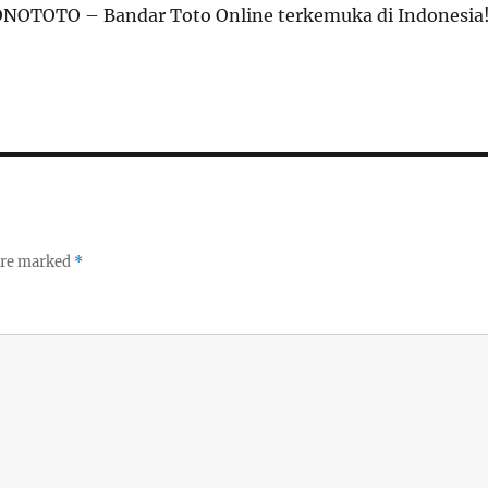
ONOTOTO – Bandar Toto Online terkemuka di Indonesia
 are marked
*