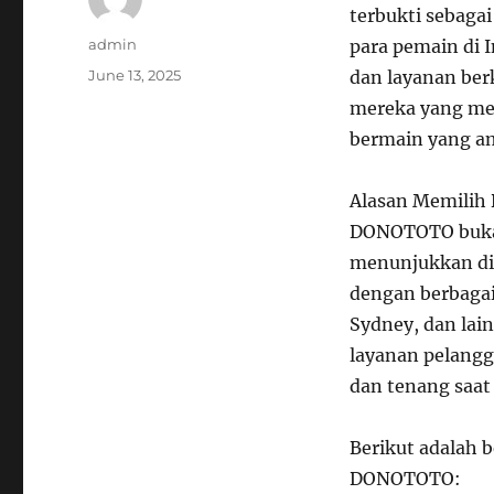
terbukti sebaga
Author
admin
para pemain di 
Posted
June 13, 2025
dan layanan ber
on
mereka yang me
bermain yang am
Alasan Memili
DONOTOTO bukan 
menunjukkan dir
dengan berbagai
Sydney, dan lai
layanan pelangg
dan tenang saat
Berikut adalah 
DONOTOTO: