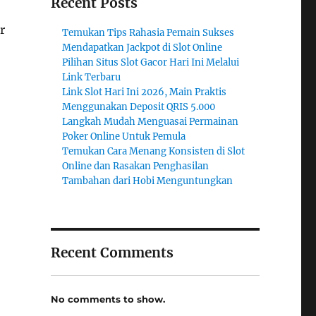
Recent Posts
r
Temukan Tips Rahasia Pemain Sukses
Mendapatkan Jackpot di Slot Online
Pilihan Situs Slot Gacor Hari Ini Melalui
Link Terbaru
Link Slot Hari Ini 2026, Main Praktis
Menggunakan Deposit QRIS 5.000
Langkah Mudah Menguasai Permainan
Poker Online Untuk Pemula
Temukan Cara Menang Konsisten di Slot
Online dan Rasakan Penghasilan
Tambahan dari Hobi Menguntungkan
Recent Comments
No comments to show.