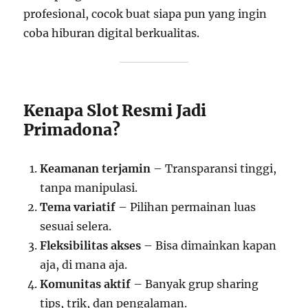
profesional, cocok buat siapa pun yang ingin
coba hiburan digital berkualitas.
Kenapa Slot Resmi Jadi
Primadona?
Keamanan terjamin
– Transparansi tinggi,
tanpa manipulasi.
Tema variatif
– Pilihan permainan luas
sesuai selera.
Fleksibilitas akses
– Bisa dimainkan kapan
aja, di mana aja.
Komunitas aktif
– Banyak grup sharing
tips, trik, dan pengalaman.