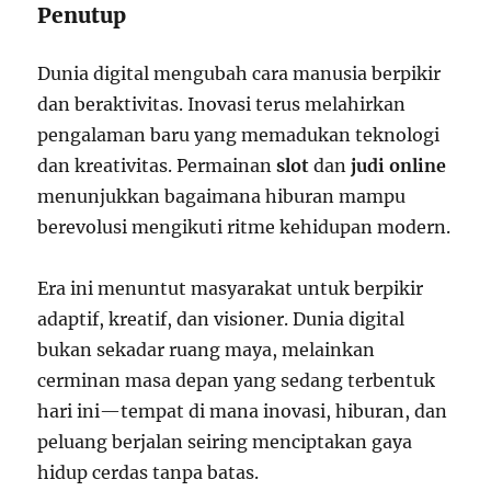
Penutup
Dunia digital mengubah cara manusia berpikir
dan beraktivitas. Inovasi terus melahirkan
pengalaman baru yang memadukan teknologi
dan kreativitas. Permainan
slot
dan
judi online
menunjukkan bagaimana hiburan mampu
berevolusi mengikuti ritme kehidupan modern.
Era ini menuntut masyarakat untuk berpikir
adaptif, kreatif, dan visioner. Dunia digital
bukan sekadar ruang maya, melainkan
cerminan masa depan yang sedang terbentuk
hari ini—tempat di mana inovasi, hiburan, dan
peluang berjalan seiring menciptakan gaya
hidup cerdas tanpa batas.