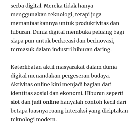
serba digital. Mereka tidak hanya
menggunakan teknologi, tetapi juga
memanfaatkannya untuk produktivitas dan
hiburan. Dunia digital membuka peluang bagi
siapa pun untuk berkreasi dan berinovasi,
termasuk dalam industri hiburan daring.
Keterlibatan aktif masyarakat dalam dunia
digital menandakan pergeseran budaya.
Aktivitas online kini menjadi bagian dari
identitas sosial dan ekonomi. Hiburan seperti
slot
dan
judi online
hanyalah contoh kecil dari
betapa luasnya ruang interaksi yang diciptakan
teknologi modern.