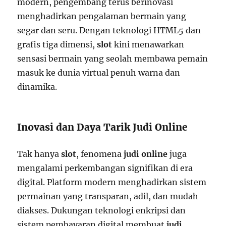
modern, pengembang terus berinovasi
menghadirkan pengalaman bermain yang
segar dan seru. Dengan teknologi HTML5 dan
grafis tiga dimensi,
slot
kini menawarkan
sensasi bermain yang seolah membawa pemain
masuk ke dunia virtual penuh warna dan
dinamika.
Inovasi dan Daya Tarik Judi Online
Tak hanya
slot
, fenomena
judi online
juga
mengalami perkembangan signifikan di era
digital. Platform modern menghadirkan sistem
permainan yang transparan, adil, dan mudah
diakses. Dukungan teknologi enkripsi dan
sistem pembayaran digital membuat
judi