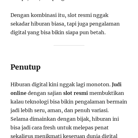
Dengan kombinasi itu, slot resmi nggak
sekadar hiburan biasa, tapi juga pengalaman
digital yang bisa bikin siapa pun betah.
Penutup
Hiburan digital kini nggak lagi monoton.
Judi
online
dengan sajian
slot resmi
membuktikan
kalau teknologi bisa bikin pengalaman bermain
jadi lebih seru, aman, dan penuh variasi.
Selama dimainkan dengan bijak, hiburan ini
bisa jadi cara fresh untuk melepas penat
sekaligus menikmati keseruan dunia digital