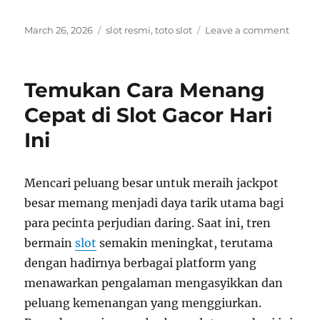
Posted
Tags
on
March 26, 2026
slot resmi
,
toto slot
Leave a comment
on
Gacor
Terus!
Cara
Temukan Cara Menang
Cerda
Menik
Cepat di Slot Gacor Hari
Perma
Ini
Onlin
denga
Aman
dan
Mencari peluang besar untuk meraih jackpot
Seru
besar memang menjadi daya tarik utama bagi
para pecinta perjudian daring. Saat ini, tren
bermain
slot
semakin meningkat, terutama
dengan hadirnya berbagai platform yang
menawarkan pengalaman mengasyikkan dan
peluang kemenangan yang menggiurkan.