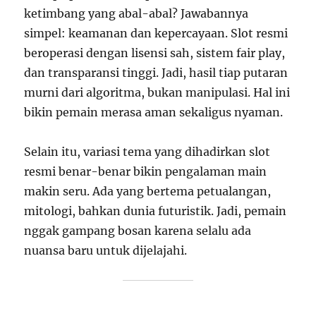
ketimbang yang abal-abal? Jawabannya
simpel: keamanan dan kepercayaan. Slot resmi
beroperasi dengan lisensi sah, sistem fair play,
dan transparansi tinggi. Jadi, hasil tiap putaran
murni dari algoritma, bukan manipulasi. Hal ini
bikin pemain merasa aman sekaligus nyaman.
Selain itu, variasi tema yang dihadirkan slot
resmi benar-benar bikin pengalaman main
makin seru. Ada yang bertema petualangan,
mitologi, bahkan dunia futuristik. Jadi, pemain
nggak gampang bosan karena selalu ada
nuansa baru untuk dijelajahi.