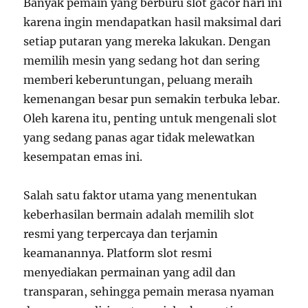
Banyak pemain yang berburu slot gacor hari ini
karena ingin mendapatkan hasil maksimal dari
setiap putaran yang mereka lakukan. Dengan
memilih mesin yang sedang hot dan sering
memberi keberuntungan, peluang meraih
kemenangan besar pun semakin terbuka lebar.
Oleh karena itu, penting untuk mengenali slot
yang sedang panas agar tidak melewatkan
kesempatan emas ini.
Salah satu faktor utama yang menentukan
keberhasilan bermain adalah memilih slot
resmi yang terpercaya dan terjamin
keamanannya. Platform slot resmi
menyediakan permainan yang adil dan
transparan, sehingga pemain merasa nyaman