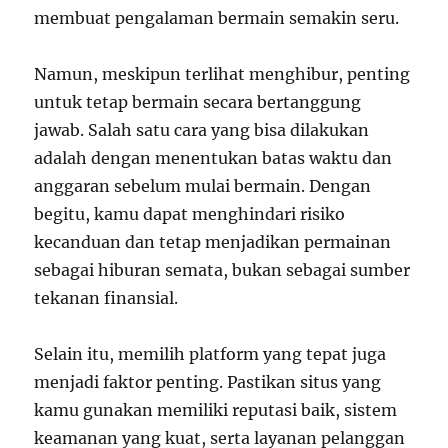
membuat pengalaman bermain semakin seru.
Namun, meskipun terlihat menghibur, penting
untuk tetap bermain secara bertanggung
jawab. Salah satu cara yang bisa dilakukan
adalah dengan menentukan batas waktu dan
anggaran sebelum mulai bermain. Dengan
begitu, kamu dapat menghindari risiko
kecanduan dan tetap menjadikan permainan
sebagai hiburan semata, bukan sebagai sumber
tekanan finansial.
Selain itu, memilih platform yang tepat juga
menjadi faktor penting. Pastikan situs yang
kamu gunakan memiliki reputasi baik, sistem
keamanan yang kuat, serta layanan pelanggan