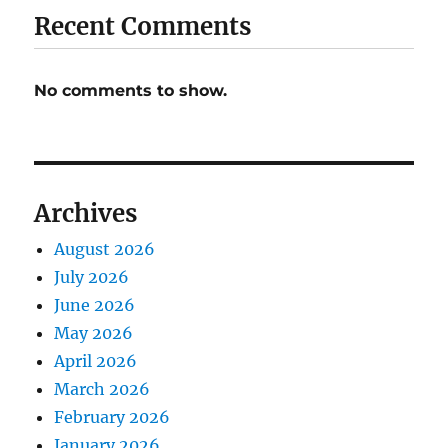
Recent Comments
No comments to show.
Archives
August 2026
July 2026
June 2026
May 2026
April 2026
March 2026
February 2026
January 2026