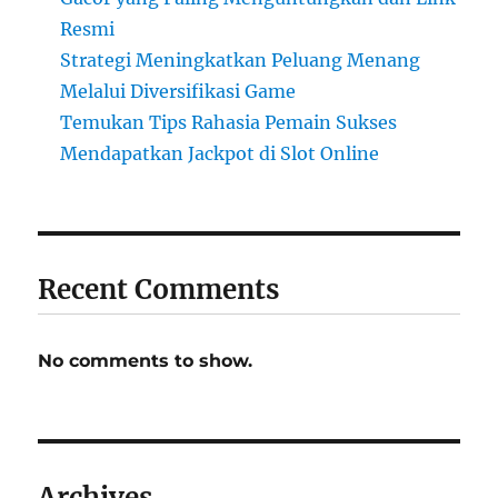
Resmi
Strategi Meningkatkan Peluang Menang
Melalui Diversifikasi Game
Temukan Tips Rahasia Pemain Sukses
Mendapatkan Jackpot di Slot Online
Recent Comments
No comments to show.
Archives