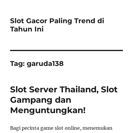
Slot Gacor Paling Trend di
Tahun Ini
Tag:
garuda138
Slot Server Thailand, Slot
Gampang dan
Menguntungkan!
Bagi pecinta game slot online, menemukan