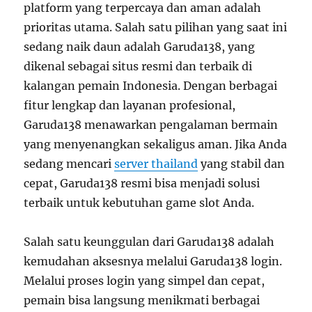
platform yang terpercaya dan aman adalah
prioritas utama. Salah satu pilihan yang saat ini
sedang naik daun adalah Garuda138, yang
dikenal sebagai situs resmi dan terbaik di
kalangan pemain Indonesia. Dengan berbagai
fitur lengkap dan layanan profesional,
Garuda138 menawarkan pengalaman bermain
yang menyenangkan sekaligus aman. Jika Anda
sedang mencari
server thailand
yang stabil dan
cepat, Garuda138 resmi bisa menjadi solusi
terbaik untuk kebutuhan game slot Anda.
Salah satu keunggulan dari Garuda138 adalah
kemudahan aksesnya melalui Garuda138 login.
Melalui proses login yang simpel dan cepat,
pemain bisa langsung menikmati berbagai