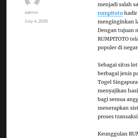
menjadi salah sa
Author
admin
rumpitoto
hadir
Posted
July 4, 2025
menginginkan la
on
Dengan tujuan 
RUMPITOTO telah
populer di negara
Sebagai situs l
berbagai jenis 
Togel Singapura,
menyajikan hasi
bagi semua angg
menerapkan sist
proses transaks
Keunggulan RUMP