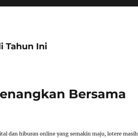
i Tahun Ini
yenangkan Bersama
ital dan hiburan online yang semakin maju, lotere masih