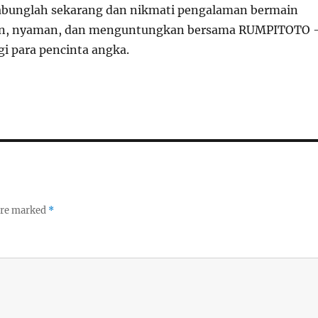
gabunglah sekarang dan nikmati pengalaman bermain
an, nyaman, dan menguntungkan bersama RUMPITOTO 
gi para pencinta angka.
 are marked
*