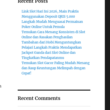
Recent Posts
Link Slot Hari Ini 2026, Main Praktis
Menggunakan Deposit QRIS 5.000
Langkah Mudah Menguasai Permainan
Poker Online Untuk Pemula
Temukan Cara Menang Konsisten di Slot
Online dan Rasakan Penghasilan
Tambahan dari Hobi Menguntungkan
Pelajari Langkah Praktis Mendapatkan
Jackpot Ganda dari Slot Online dan
Tingkatkan Pendapatanmu
Temukan Slot Gacor Paling Mudah Menang
dan Raup Keuntungan Melimpah dengan
Cepat!
n
Recent Comments