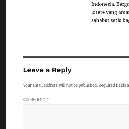
Indonesia. Ber
lotere yang am
sahabat setia ba
Leave a Reply
Your email address will not be published.
Required fields
COMMENT
*