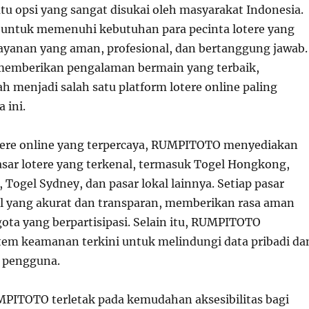
tu opsi yang sangat disukai oleh masyarakat Indonesia.
 untuk memenuhi kebutuhan para pecinta lotere yang
yanan yang aman, profesional, dan bertanggung jawab.
memberikan pengalaman bermain yang terbaik,
 menjadi salah satu platform lotere online paling
 ini.
otere online yang terpercaya, RUMPITOTO menyediakan
pasar lotere yang terkenal, termasuk Togel Hongkong,
 Togel Sydney, dan pasar lokal lainnya. Setiap pasar
l yang akurat dan transparan, memberikan rasa aman
ota yang berpartisipasi. Selain itu, RUMPITOTO
em keamanan terkini untuk melindungi data pribadi da
i pengguna.
ITOTO terletak pada kemudahan aksesibilitas bagi