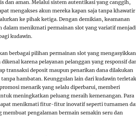
is dan aman. Melalui sistem autentikasi yang canggih,
apat mengakses akun mereka kapan saja tanpa khawatir
rsalurkan ke pihak ketiga. Dengan demikian, keamanan
dalam menikmati permainan slot yang variatif menjad
bagi kudawin.
an berbagai pilihan permainan slot yang mengasyikkan
ga dikenal karena pelayanan pelanggan yang responsif da
tiap transaksi deposit maupun penarikan dana dilakukan
n tanpa hambatan. Keunggulan lain dari kudawin terleta
promosi menarik yang selalu diperbarui, memberi
 untuk meningkatkan peluang meraih kemenangan. Para
apat menikmati fitur-fitur inovatif seperti turnamen d
 membuat pengalaman bermain semakin seru dan