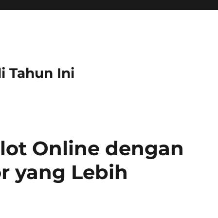
i Tahun Ini
lot Online dengan
or yang Lebih