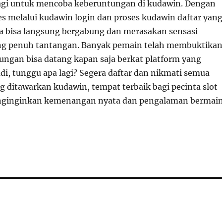
lagi untuk mencoba keberuntungan di kudawin. Dengan
 melalui kudawin login dan proses kudawin daftar yan
aja bisa langsung bergabung dan merasakan sensasi
ang penuh tantangan. Banyak pemain telah membuktika
ngan bisa datang kapan saja berkat platform yang
Jadi, tunggu apa lagi? Segera daftar dan nikmati semua
 ditawarkan kudawin, tempat terbaik bagi pecinta slot
nginginkan kemenangan nyata dan pengalaman bermai