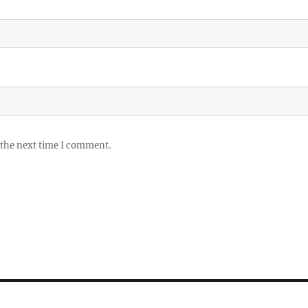
 the next time I comment.