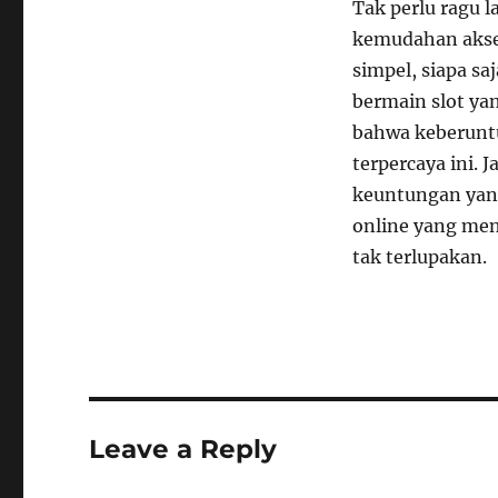
Tak perlu ragu 
kemudahan akses
simpel, siapa s
bermain slot y
bahwa keberuntu
terpercaya ini. 
keuntungan yang
online yang me
tak terlupakan.
Leave a Reply