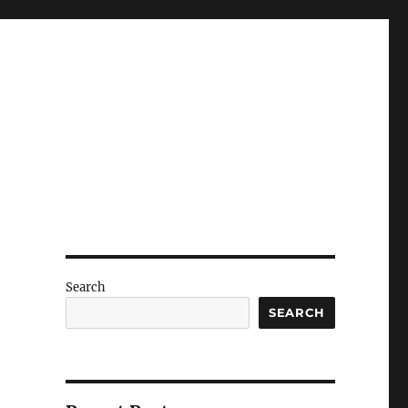
Search
SEARCH