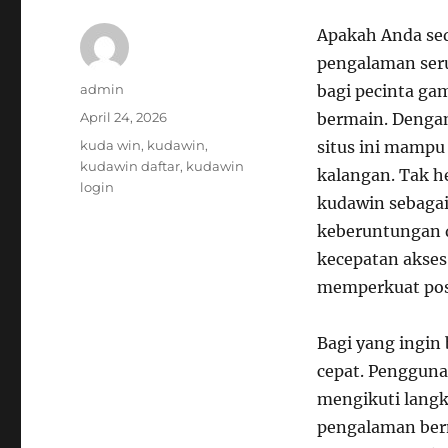
Apakah Anda se
pengalaman ser
Author
admin
bagi pecinta ga
Posted
April 24, 2026
bermain. Dengan
on
Tags
kuda win
,
kudawin
,
situs ini mampu
kudawin daftar
,
kudawin
kalangan. Tak h
login
kudawin sebagai
keberuntungan d
kecepatan akses
memperkuat posis
Bagi yang ingin
cepat. Pengguna
mengikuti langk
pengalaman ber