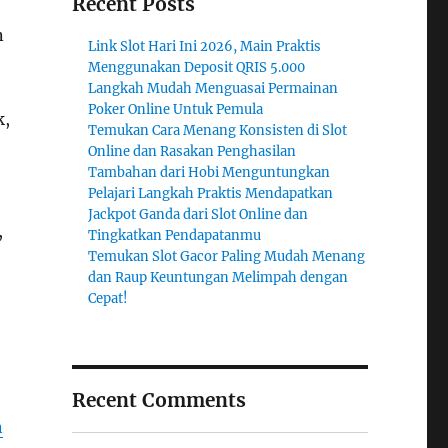
Recent Posts
n
Link Slot Hari Ini 2026, Main Praktis
Menggunakan Deposit QRIS 5.000
Langkah Mudah Menguasai Permainan
Poker Online Untuk Pemula
k,
Temukan Cara Menang Konsisten di Slot
Online dan Rasakan Penghasilan
Tambahan dari Hobi Menguntungkan
Pelajari Langkah Praktis Mendapatkan
Jackpot Ganda dari Slot Online dan
,
Tingkatkan Pendapatanmu
Temukan Slot Gacor Paling Mudah Menang
dan Raup Keuntungan Melimpah dengan
Cepat!
Recent Comments
n