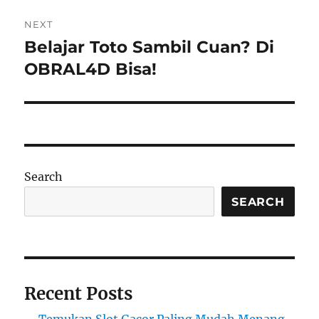
NEXT
Belajar Toto Sambil Cuan? Di
Next
post:
OBRAL4D Bisa!
Search
SEARCH
Recent Posts