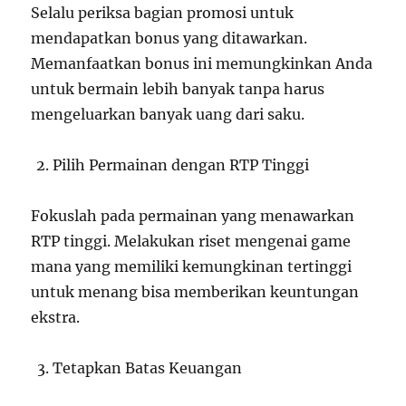
Selalu periksa bagian promosi untuk
mendapatkan bonus yang ditawarkan.
Memanfaatkan bonus ini memungkinkan Anda
untuk bermain lebih banyak tanpa harus
mengeluarkan banyak uang dari saku.
Pilih Permainan dengan RTP Tinggi
Fokuslah pada permainan yang menawarkan
RTP tinggi. Melakukan riset mengenai game
mana yang memiliki kemungkinan tertinggi
untuk menang bisa memberikan keuntungan
ekstra.
Tetapkan Batas Keuangan