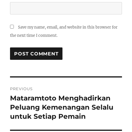
Save my name, email, and website in this browser for
the next time I comment.
Post
PREVIOUS
navigation
Mataramtoto Menghadirkan
Previous
post:
Peluang Kemenangan Selalu
untuk Setiap Pemain