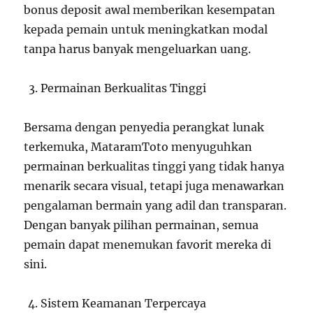
bonus deposit awal memberikan kesempatan
kepada pemain untuk meningkatkan modal
tanpa harus banyak mengeluarkan uang.
Permainan Berkualitas Tinggi
Bersama dengan penyedia perangkat lunak
terkemuka, MataramToto menyuguhkan
permainan berkualitas tinggi yang tidak hanya
menarik secara visual, tetapi juga menawarkan
pengalaman bermain yang adil dan transparan.
Dengan banyak pilihan permainan, semua
pemain dapat menemukan favorit mereka di
sini.
Sistem Keamanan Terpercaya