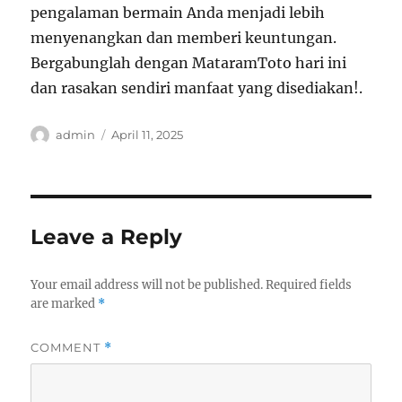
pengalaman bermain Anda menjadi lebih
menyenangkan dan memberi keuntungan.
Bergabunglah dengan MataramToto hari ini
dan rasakan sendiri manfaat yang disediakan!.
Author
Posted
admin
April 11, 2025
on
Leave a Reply
Your email address will not be published.
Required fields
are marked
*
COMMENT
*