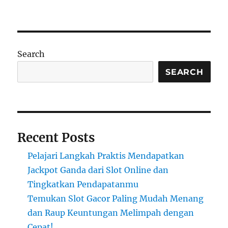
Slot
Server
Thailand,
Slot
Gampang
Search
dan
Menguntungkan!
SEARCH
Recent Posts
Pelajari Langkah Praktis Mendapatkan
Jackpot Ganda dari Slot Online dan
Tingkatkan Pendapatanmu
Temukan Slot Gacor Paling Mudah Menang
dan Raup Keuntungan Melimpah dengan
Cepat!