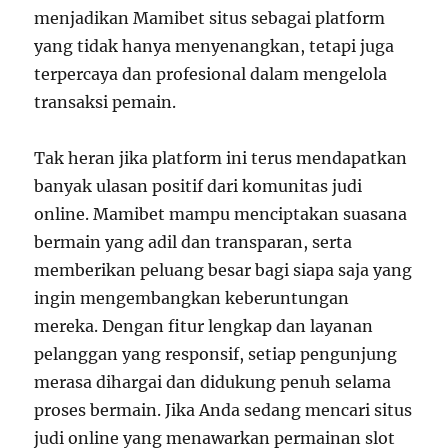
menjadikan Mamibet situs sebagai platform
yang tidak hanya menyenangkan, tetapi juga
terpercaya dan profesional dalam mengelola
transaksi pemain.
Tak heran jika platform ini terus mendapatkan
banyak ulasan positif dari komunitas judi
online. Mamibet mampu menciptakan suasana
bermain yang adil dan transparan, serta
memberikan peluang besar bagi siapa saja yang
ingin mengembangkan keberuntungan
mereka. Dengan fitur lengkap dan layanan
pelanggan yang responsif, setiap pengunjung
merasa dihargai dan didukung penuh selama
proses bermain. Jika Anda sedang mencari situs
judi online yang menawarkan permainan slot