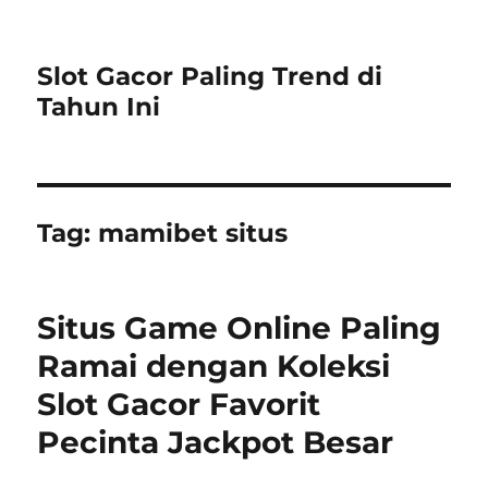
Slot Gacor Paling Trend di
Tahun Ini
Tag:
mamibet situs
Situs Game Online Paling
Ramai dengan Koleksi
Slot Gacor Favorit
Pecinta Jackpot Besar