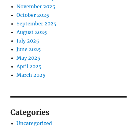
November 2025
October 2025
September 2025
August 2025
July 2025
June 2025
May 2025
April 2025
March 2025
Categories
Uncategorized