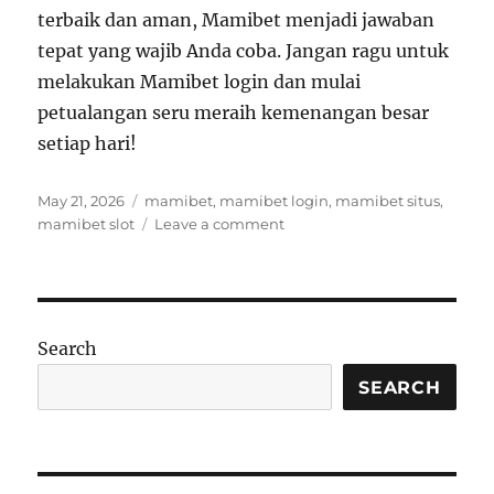
terbaik dan aman, Mamibet menjadi jawaban
tepat yang wajib Anda coba. Jangan ragu untuk
melakukan Mamibet login dan mulai
petualangan seru meraih kemenangan besar
setiap hari!
Posted
Tags
May 21, 2026
mamibet
,
mamibet login
,
mamibet situs
,
on
on
mamibet slot
Leave a comment
Situs
Game
Online
Paling
Ramai
Search
dengan
Koleksi
SEARCH
Slot
Gacor
Favorit
Pecinta