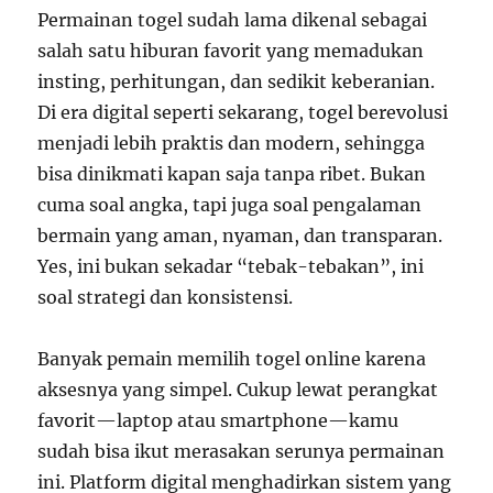
Permainan togel sudah lama dikenal sebagai
salah satu hiburan favorit yang memadukan
insting, perhitungan, dan sedikit keberanian.
Di era digital seperti sekarang, togel berevolusi
menjadi lebih praktis dan modern, sehingga
bisa dinikmati kapan saja tanpa ribet. Bukan
cuma soal angka, tapi juga soal pengalaman
bermain yang aman, nyaman, dan transparan.
Yes, ini bukan sekadar “tebak-tebakan”, ini
soal strategi dan konsistensi.
Banyak pemain memilih togel online karena
aksesnya yang simpel. Cukup lewat perangkat
favorit—laptop atau smartphone—kamu
sudah bisa ikut merasakan serunya permainan
ini. Platform digital menghadirkan sistem yang