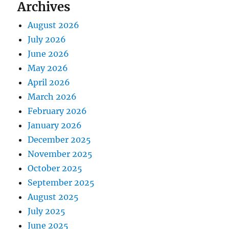
Archives
August 2026
July 2026
June 2026
May 2026
April 2026
March 2026
February 2026
January 2026
December 2025
November 2025
October 2025
September 2025
August 2025
July 2025
June 2025