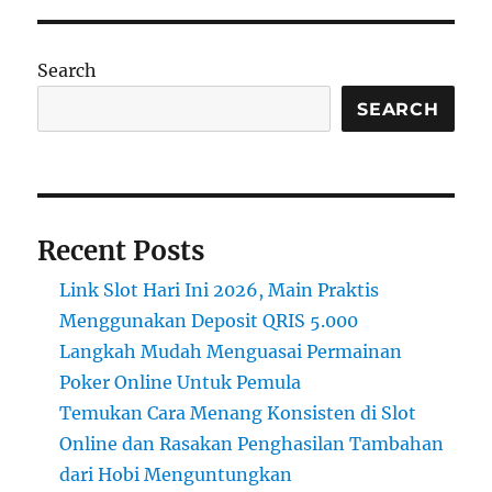
Online
Modern:
Hiburan
Search
Strategis
dengan
SEARCH
Peluang
Menarik
Recent Posts
Link Slot Hari Ini 2026, Main Praktis
Menggunakan Deposit QRIS 5.000
Langkah Mudah Menguasai Permainan
Poker Online Untuk Pemula
Temukan Cara Menang Konsisten di Slot
Online dan Rasakan Penghasilan Tambahan
dari Hobi Menguntungkan