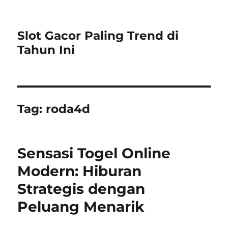
Slot Gacor Paling Trend di
Tahun Ini
Tag:
roda4d
Sensasi Togel Online
Modern: Hiburan
Strategis dengan
Peluang Menarik