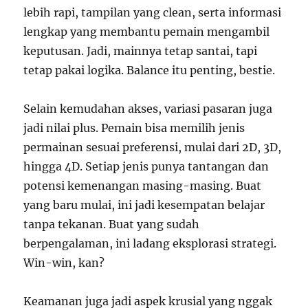
lebih rapi, tampilan yang clean, serta informasi
lengkap yang membantu pemain mengambil
keputusan. Jadi, mainnya tetap santai, tapi
tetap pakai logika. Balance itu penting, bestie.
Selain kemudahan akses, variasi pasaran juga
jadi nilai plus. Pemain bisa memilih jenis
permainan sesuai preferensi, mulai dari 2D, 3D,
hingga 4D. Setiap jenis punya tantangan dan
potensi kemenangan masing-masing. Buat
yang baru mulai, ini jadi kesempatan belajar
tanpa tekanan. Buat yang sudah
berpengalaman, ini ladang eksplorasi strategi.
Win-win, kan?
Keamanan juga jadi aspek krusial yang nggak