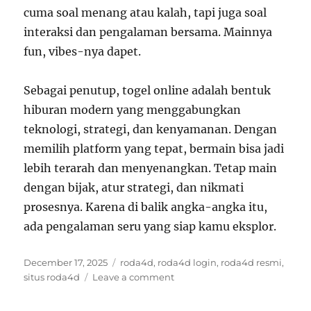
cuma soal menang atau kalah, tapi juga soal
interaksi dan pengalaman bersama. Mainnya
fun, vibes-nya dapet.
Sebagai penutup, togel online adalah bentuk
hiburan modern yang menggabungkan
teknologi, strategi, dan kenyamanan. Dengan
memilih platform yang tepat, bermain bisa jadi
lebih terarah dan menyenangkan. Tetap main
dengan bijak, atur strategi, dan nikmati
prosesnya. Karena di balik angka-angka itu,
ada pengalaman seru yang siap kamu eksplor.
Posted
Tags
December 17, 2025
roda4d
,
roda4d login
,
roda4d resmi
,
on
on
situs roda4d
Leave a comment
Sensasi
Togel