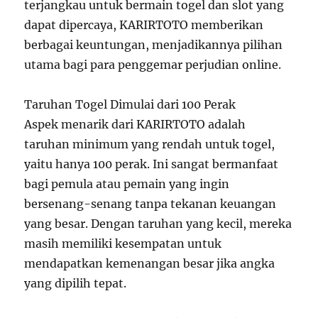
terjangkau untuk bermain togel dan slot yang
dapat dipercaya, KARIRTOTO memberikan
berbagai keuntungan, menjadikannya pilihan
utama bagi para penggemar perjudian online.
Taruhan Togel Dimulai dari 100 Perak
Aspek menarik dari KARIRTOTO adalah
taruhan minimum yang rendah untuk togel,
yaitu hanya 100 perak. Ini sangat bermanfaat
bagi pemula atau pemain yang ingin
bersenang-senang tanpa tekanan keuangan
yang besar. Dengan taruhan yang kecil, mereka
masih memiliki kesempatan untuk
mendapatkan kemenangan besar jika angka
yang dipilih tepat.