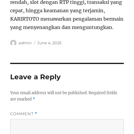
rendah, slot dengan RTP tinggi, transaksi yang
cepat, hingga keamanan yang terjamin,
KARIRTOTO menawarkan pengalaman bermain
yang menyenangkan dan menguntungkan.
Author
Posted
admin
June 4, 2025
on
Leave a Reply
Your email address will not be published.
Required fields
are marked
*
COMMENT
*