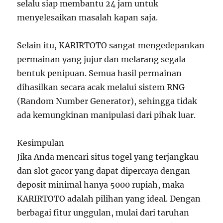
selalu siap membantu 24 jam untuk
menyelesaikan masalah kapan saja.
Selain itu, KARIRTOTO sangat mengedepankan
permainan yang jujur dan melarang segala
bentuk penipuan. Semua hasil permainan
dihasilkan secara acak melalui sistem RNG
(Random Number Generator), sehingga tidak
ada kemungkinan manipulasi dari pihak luar.
Kesimpulan
Jika Anda mencari situs togel yang terjangkau
dan slot gacor yang dapat dipercaya dengan
deposit minimal hanya 5000 rupiah, maka
KARIRTOTO adalah pilihan yang ideal. Dengan
berbagai fitur unggulan, mulai dari taruhan