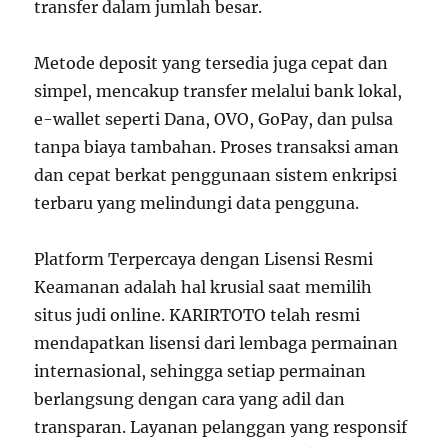
transfer dalam jumlah besar.
Metode deposit yang tersedia juga cepat dan
simpel, mencakup transfer melalui bank lokal,
e-wallet seperti Dana, OVO, GoPay, dan pulsa
tanpa biaya tambahan. Proses transaksi aman
dan cepat berkat penggunaan sistem enkripsi
terbaru yang melindungi data pengguna.
Platform Terpercaya dengan Lisensi Resmi
Keamanan adalah hal krusial saat memilih
situs judi online. KARIRTOTO telah resmi
mendapatkan lisensi dari lembaga permainan
internasional, sehingga setiap permainan
berlangsung dengan cara yang adil dan
transparan. Layanan pelanggan yang responsif