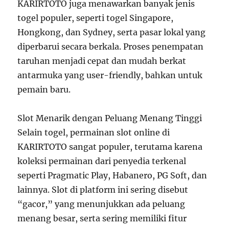
KARIRTOTO juga menawarkan banyak jenis
togel populer, seperti togel Singapore,
Hongkong, dan Sydney, serta pasar lokal yang
diperbarui secara berkala. Proses penempatan
taruhan menjadi cepat dan mudah berkat
antarmuka yang user-friendly, bahkan untuk
pemain baru.
Slot Menarik dengan Peluang Menang Tinggi
Selain togel, permainan slot online di
KARIRTOTO sangat populer, terutama karena
koleksi permainan dari penyedia terkenal
seperti Pragmatic Play, Habanero, PG Soft, dan
lainnya. Slot di platform ini sering disebut
“gacor,” yang menunjukkan ada peluang
menang besar, serta sering memiliki fitur