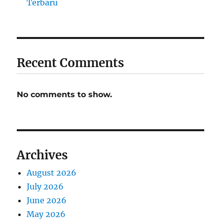
Terbaru
Recent Comments
No comments to show.
Archives
August 2026
July 2026
June 2026
May 2026