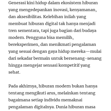
Generasi kini hidup dalam ekosistem hiburan
yang mengedepankan inovasi, kenyamanan,
dan aksesibilitas. Kelebihan inilah yang
membuat hiburan digital tak hanya menjadi
tren sementara, tapi juga bagian dari budaya
modern. Pengguna bisa memilih,
bereksperimen, dan menikmati pengalaman
yang sesuai dengan gaya hidup mereka—mulai
dari sekadar bermain untuk bersenang-senang
hingga mengejar sensasi kompetitif yang
sehat.
Pada akhirnya, hiburan modern bukan hanya
tentang mengikuti arus, melainkan tentang
bagaimana setiap individu memaknai
pengalaman digitalnya. Dunia hiburan masa