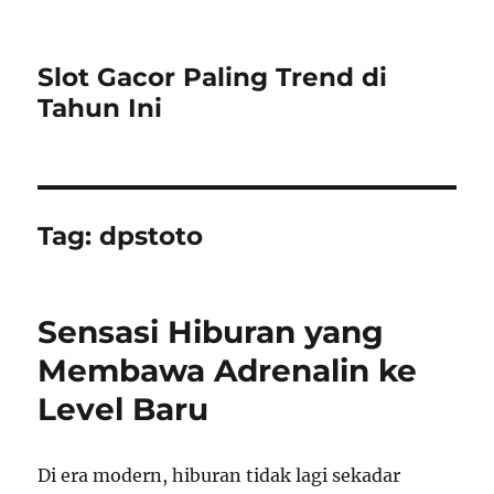
Slot Gacor Paling Trend di
Tahun Ini
Tag:
dpstoto
Sensasi Hiburan yang
Membawa Adrenalin ke
Level Baru
Di era modern, hiburan tidak lagi sekadar