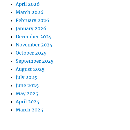
April 2026
March 2026
February 2026
January 2026
December 2025
November 2025
October 2025
September 2025
August 2025
July 2025
June 2025
May 2025
April 2025
March 2025