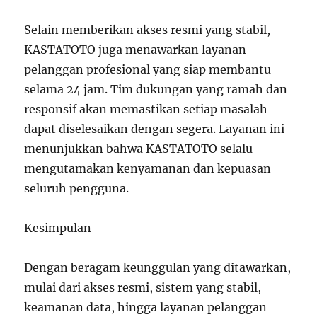
Selain memberikan akses resmi yang stabil,
KASTATOTO juga menawarkan layanan
pelanggan profesional yang siap membantu
selama 24 jam. Tim dukungan yang ramah dan
responsif akan memastikan setiap masalah
dapat diselesaikan dengan segera. Layanan ini
menunjukkan bahwa KASTATOTO selalu
mengutamakan kenyamanan dan kepuasan
seluruh pengguna.
Kesimpulan
Dengan beragam keunggulan yang ditawarkan,
mulai dari akses resmi, sistem yang stabil,
keamanan data, hingga layanan pelanggan