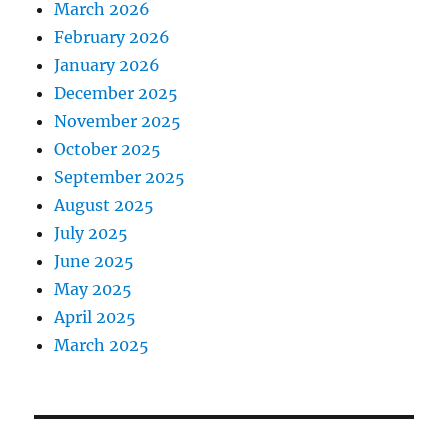
March 2026
February 2026
January 2026
December 2025
November 2025
October 2025
September 2025
August 2025
July 2025
June 2025
May 2025
April 2025
March 2025