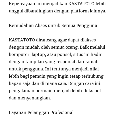
Kepercayaan ini menjadikan KASTATOTO lebih
unggul dibandingkan dengan platform lainnya.
Kemudahan Akses untuk Semua Pengguna
KASTATOTO dirancang agar dapat diakses
dengan mudah oleh semua orang. Baik melalui
komputer, laptop, atau ponsel, situs ini hadir
dengan tampilan yang responsif dan ramah
untuk pengguna. Ini tentunya menjadi nilai
lebih bagi pemain yang ingin tetap terhubung
kapan saja dan di mana saja. Dengan cara ini,
pengalaman bermain menjadi lebih fleksibel
dan menyenangkan.
Layanan Pelanggan Profesional