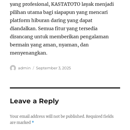
yang profesional, KASTATOTO layak menjadi
pilihan utama bagi siapapun yang mencari
platform hiburan daring yang dapat
diandalkan. Semua fitur yang tersedia
dirancang untuk memberikan pengalaman
bermain yang aman, nyaman, dan
menyenangkan.
Author
Posted
admin
September 3, 2025
on
Leave a Reply
Your email address will not be published.
Required fields
are marked
*