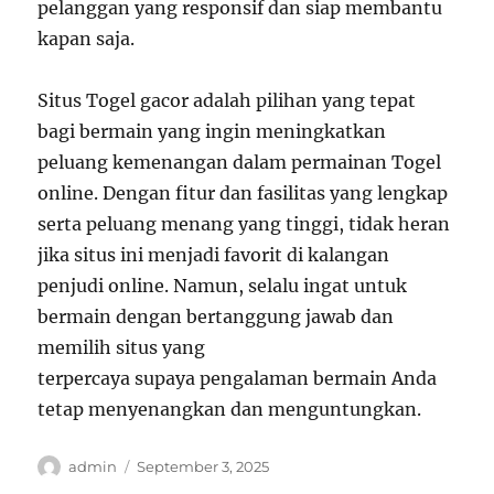
pelanggan yang responsif dan siap membantu
kapan saja.
Situs Togel gacor adalah pilihan yang tepat
bagi bermain yang ingin meningkatkan
peluang kemenangan dalam permainan Togel
online. Dengan fitur dan fasilitas yang lengkap
serta peluang menang yang tinggi, tidak heran
jika situs ini menjadi favorit di kalangan
penjudi online. Namun, selalu ingat untuk
bermain dengan bertanggung jawab dan
memilih situs yang
terpercaya supaya pengalaman bermain Anda
tetap menyenangkan dan menguntungkan.
Author
Posted
admin
September 3, 2025
on