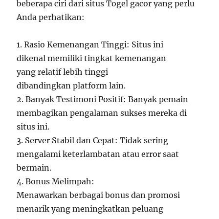
beberapa ciri dari situs Togel gacor yang perlu
Anda perhatikan:
1. Rasio Kemenangan Tinggi: Situs ini
dikenal memiliki tingkat kemenangan
yang relatif lebih tinggi
dibandingkan platform lain.
2. Banyak Testimoni Positif: Banyak pemain
membagikan pengalaman sukses mereka di
situs ini.
3. Server Stabil dan Cepat: Tidak sering
mengalami keterlambatan atau error saat
bermain.
4. Bonus Melimpah:
Menawarkan berbagai bonus dan promosi
menarik yang meningkatkan peluang