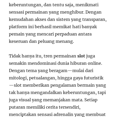
keberuntungan, dan tentu saja, menikmati
sensasi permainan yang menghibur. Dengan
kemudahan akses dan sistem yang transparan,
platform ini berhasil memikat hati banyak
pemain yang mencari perpaduan antara
keseruan dan peluang menang.
Tidak hanya itu, tren permainan
slot
juga
semakin mendominasi dunia hiburan online.
Dengan tema yang beragam—mulai dari
mitologi, petualangan, hingga gaya futuristik
—slot memberikan pengalaman bermain yang
tak hanya mengandalkan keberuntungan, tapi
juga visual yang memanjakan mata. Setiap
putaran memiliki cerita tersendiri,
menciptakan sensasi adrenalin yang membuat