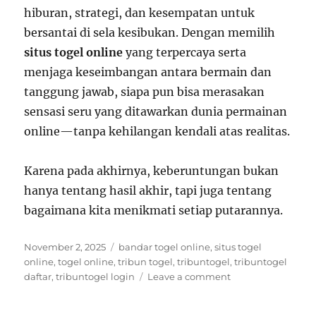
hiburan, strategi, dan kesempatan untuk
bersantai di sela kesibukan. Dengan memilih
situs togel online
yang terpercaya serta
menjaga keseimbangan antara bermain dan
tanggung jawab, siapa pun bisa merasakan
sensasi seru yang ditawarkan dunia permainan
online—tanpa kehilangan kendali atas realitas.
Karena pada akhirnya, keberuntungan bukan
hanya tentang hasil akhir, tapi juga tentang
bagaimana kita menikmati setiap putarannya.
Posted
Tags
November 2, 2025
bandar togel online
,
situs togel
on
online
,
togel online
,
tribun togel
,
tribuntogel
,
tribuntogel
on
daftar
,
tribuntogel login
Leave a comment
Putaran
Keberuntungan: