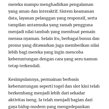
mereka mampu menghadirkan pengalaman
yang aman dan interaktif. Sistem keamanan
data, layanan pelanggan yang responsif, serta
tampilan antarmuka yang ramah pengguna
menjadi nilai tambah yang membuat pemain
merasa nyaman. Selain itu, berbagai bonus dan
promo yang ditawarkan juga memberikan nilai
lebih bagi mereka yang ingin mencoba
keberuntungan dengan cara yang seru namun
tetap terkendali.
Kesimpulannya, permainan berbasis
keberuntungan seperti togel dan slot kini telah
berkembang menjadi lebih dari sekadar
aktivitas iseng. Ia telah menjadi bagian dari
gaya hidup modern yang mengedepankan