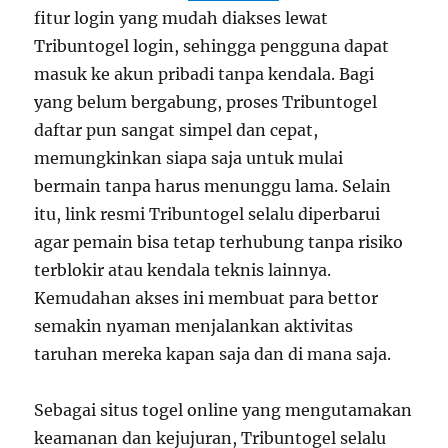
fitur login yang mudah diakses lewat
Tribuntogel login, sehingga pengguna dapat
masuk ke akun pribadi tanpa kendala. Bagi
yang belum bergabung, proses Tribuntogel
daftar pun sangat simpel dan cepat,
memungkinkan siapa saja untuk mulai
bermain tanpa harus menunggu lama. Selain
itu, link resmi Tribuntogel selalu diperbarui
agar pemain bisa tetap terhubung tanpa risiko
terblokir atau kendala teknis lainnya.
Kemudahan akses ini membuat para bettor
semakin nyaman menjalankan aktivitas
taruhan mereka kapan saja dan di mana saja.
Sebagai situs togel online yang mengutamakan
keamanan dan kejujuran, Tribuntogel selalu