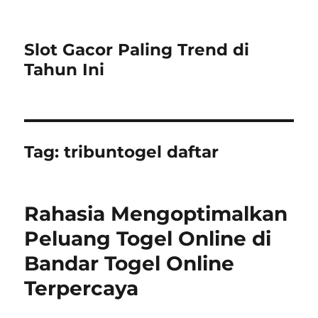
Slot Gacor Paling Trend di
Tahun Ini
Tag:
tribuntogel daftar
Rahasia Mengoptimalkan
Peluang Togel Online di
Bandar Togel Online
Terpercaya