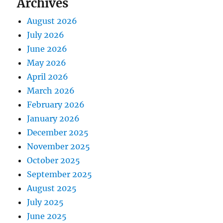
Archives
August 2026
July 2026
June 2026
May 2026
April 2026
March 2026
February 2026
January 2026
December 2025
November 2025
October 2025
September 2025
August 2025
July 2025
June 2025