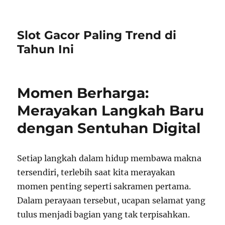
Slot Gacor Paling Trend di
Tahun Ini
Momen Berharga:
Merayakan Langkah Baru
dengan Sentuhan Digital
Setiap langkah dalam hidup membawa makna
tersendiri, terlebih saat kita merayakan
momen penting seperti sakramen pertama.
Dalam perayaan tersebut, ucapan selamat yang
tulus menjadi bagian yang tak terpisahkan.