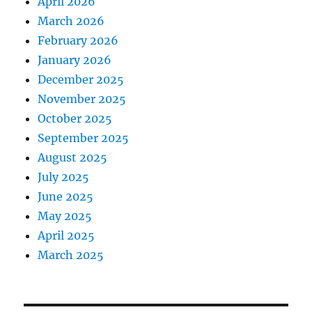
April 2026
March 2026
February 2026
January 2026
December 2025
November 2025
October 2025
September 2025
August 2025
July 2025
June 2025
May 2025
April 2025
March 2025