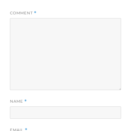
COMMENT
*
NAME
*
EMAIL
*