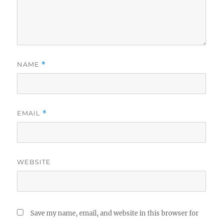
NAME
*
EMAIL
*
WEBSITE
Save my name, email, and website in this browser for