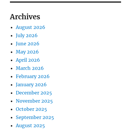
Archives
August 2026
July 2026
June 2026
May 2026
April 2026
March 2026
February 2026
January 2026
December 2025
November 2025
October 2025
September 2025
August 2025