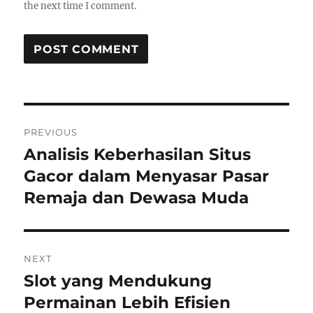
the next time I comment.
Post
PREVIOUS
navigation
Analisis Keberhasilan Situs
Previous
post:
Gacor dalam Menyasar Pasar
Remaja dan Dewasa Muda
NEXT
Slot yang Mendukung
Next
post:
Permainan Lebih Efisien