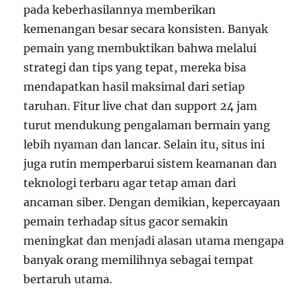
pada keberhasilannya memberikan
kemenangan besar secara konsisten. Banyak
pemain yang membuktikan bahwa melalui
strategi dan tips yang tepat, mereka bisa
mendapatkan hasil maksimal dari setiap
taruhan. Fitur live chat dan support 24 jam
turut mendukung pengalaman bermain yang
lebih nyaman dan lancar. Selain itu, situs ini
juga rutin memperbarui sistem keamanan dan
teknologi terbaru agar tetap aman dari
ancaman siber. Dengan demikian, kepercayaan
pemain terhadap situs gacor semakin
meningkat dan menjadi alasan utama mengapa
banyak orang memilihnya sebagai tempat
bertaruh utama.