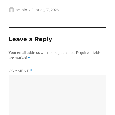
Author
Posted
admin
January 31, 2026
on
Leave a Reply
Your email address will not be published.
Required fields
are marked
*
COMMENT
*