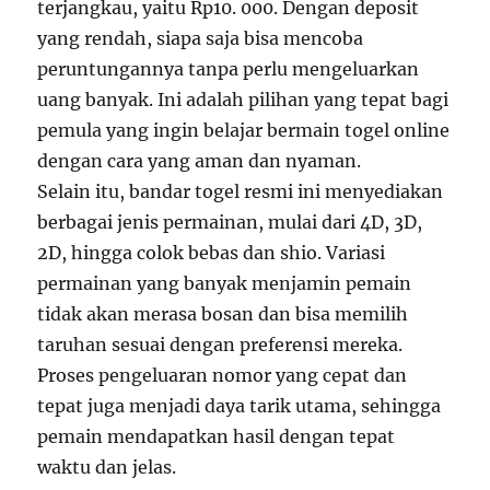
terjangkau, yaitu Rp10. 000. Dengan deposit
yang rendah, siapa saja bisa mencoba
peruntungannya tanpa perlu mengeluarkan
uang banyak. Ini adalah pilihan yang tepat bagi
pemula yang ingin belajar bermain togel online
dengan cara yang aman dan nyaman.
Selain itu, bandar togel resmi ini menyediakan
berbagai jenis permainan, mulai dari 4D, 3D,
2D, hingga colok bebas dan shio. Variasi
permainan yang banyak menjamin pemain
tidak akan merasa bosan dan bisa memilih
taruhan sesuai dengan preferensi mereka.
Proses pengeluaran nomor yang cepat dan
tepat juga menjadi daya tarik utama, sehingga
pemain mendapatkan hasil dengan tepat
waktu dan jelas.