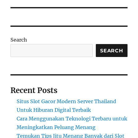
Search
SEARCH
Recent Posts
Situs Slot Gacor Modern Server Thailand
Untuk Hiburan Digital Terbaik
Cara Menggunakan Teknologi Terbaru untuk
Meningkatkan Peluang Menang
Temukan Tips Jitu Menang Banyak dari Slot