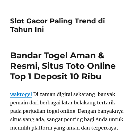
Slot Gacor Paling Trend di
Tahun Ini
Bandar Togel Aman &
Resmi, Situs Toto Online
Top 1 Deposit 10 Ribu
waktogel
Di zaman digital sekarang, banyak
pemain dari berbagai latar belakang tertarik
pada perjudian togel online. Dengan banyaknya
situs yang ada, sangat penting bagi Anda untuk
memilih platform yang aman dan terpercaya,