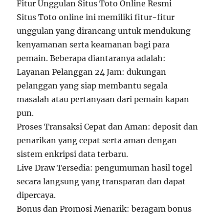
Fitur Unggulan Situs Toto Online Resmi
Situs Toto online ini memiliki fitur-fitur
unggulan yang dirancang untuk mendukung
kenyamanan serta keamanan bagi para
pemain. Beberapa diantaranya adalah:
Layanan Pelanggan 24 Jam: dukungan
pelanggan yang siap membantu segala
masalah atau pertanyaan dari pemain kapan
pun.
Proses Transaksi Cepat dan Aman: deposit dan
penarikan yang cepat serta aman dengan
sistem enkripsi data terbaru.
Live Draw Tersedia: pengumuman hasil togel
secara langsung yang transparan dan dapat
dipercaya.
Bonus dan Promosi Menarik: beragam bonus