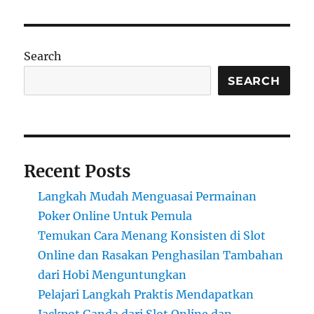
Search
SEARCH
Recent Posts
Langkah Mudah Menguasai Permainan
Poker Online Untuk Pemula
Temukan Cara Menang Konsisten di Slot
Online dan Rasakan Penghasilan Tambahan
dari Hobi Menguntungkan
Pelajari Langkah Praktis Mendapatkan