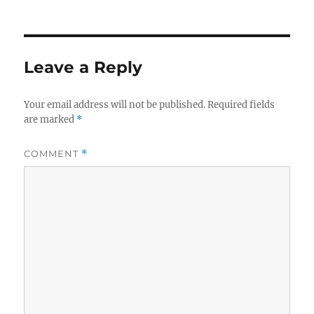
on
Leave a Reply
Your email address will not be published.
Required fields
are marked
*
COMMENT
*