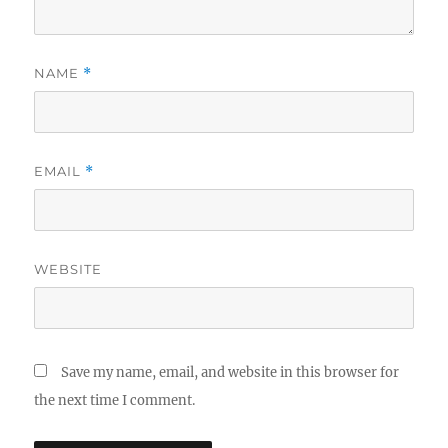
NAME
*
EMAIL
*
WEBSITE
Save my name, email, and website in this browser for
the next time I comment.