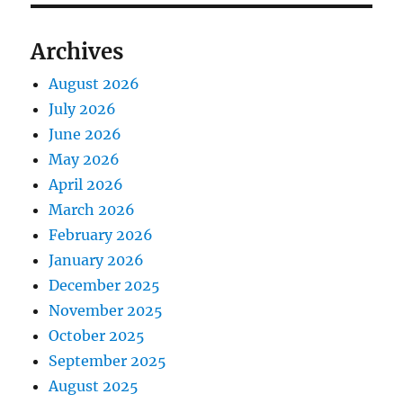
Archives
August 2026
July 2026
June 2026
May 2026
April 2026
March 2026
February 2026
January 2026
December 2025
November 2025
October 2025
September 2025
August 2025