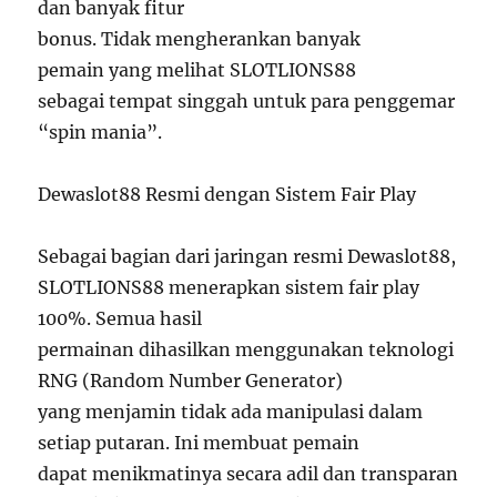
dan banyak fitur
bonus. Tidak mengherankan banyak
pemain yang melihat SLOTLIONS88
sebagai tempat singgah untuk para penggemar
“spin mania”.
Dewaslot88 Resmi dengan Sistem Fair Play
Sebagai bagian dari jaringan resmi Dewaslot88,
SLOTLIONS88 menerapkan sistem fair play
100%. Semua hasil
permainan dihasilkan menggunakan teknologi
RNG (Random Number Generator)
yang menjamin tidak ada manipulasi dalam
setiap putaran. Ini membuat pemain
dapat menikmatinya secara adil dan transparan