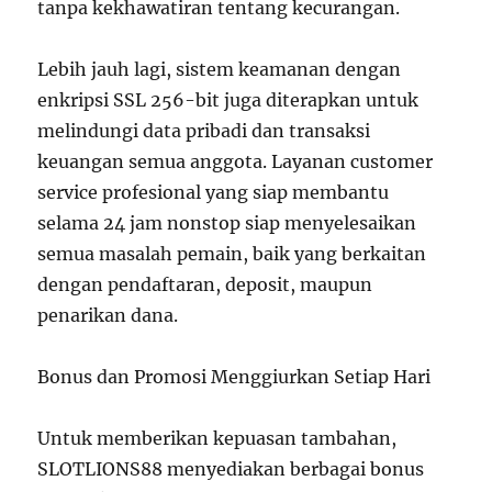
tanpa kekhawatiran tentang kecurangan.
Lebih jauh lagi, sistem keamanan dengan
enkripsi SSL 256-bit juga diterapkan untuk
melindungi data pribadi dan transaksi
keuangan semua anggota. Layanan customer
service profesional yang siap membantu
selama 24 jam nonstop siap menyelesaikan
semua masalah pemain, baik yang berkaitan
dengan pendaftaran, deposit, maupun
penarikan dana.
Bonus dan Promosi Menggiurkan Setiap Hari
Untuk memberikan kepuasan tambahan,
SLOTLIONS88 menyediakan berbagai bonus