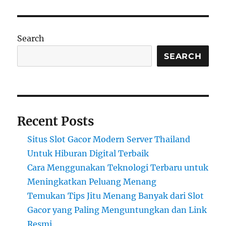
Search
SEARCH
Recent Posts
Situs Slot Gacor Modern Server Thailand
Untuk Hiburan Digital Terbaik
Cara Menggunakan Teknologi Terbaru untuk
Meningkatkan Peluang Menang
Temukan Tips Jitu Menang Banyak dari Slot
Gacor yang Paling Menguntungkan dan Link
Resmi