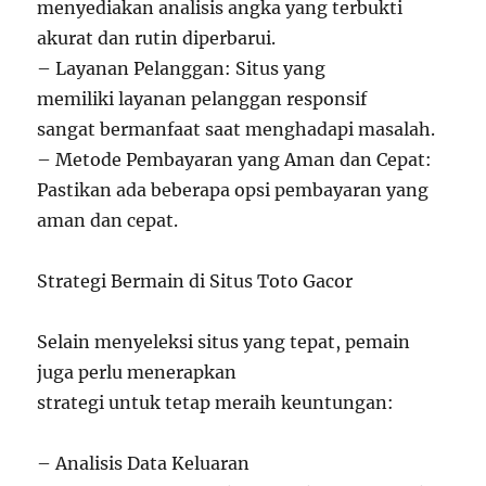
menyediakan analisis angka yang terbukti
akurat dan rutin diperbarui.
– Layanan Pelanggan: Situs yang
memiliki layanan pelanggan responsif
sangat bermanfaat saat menghadapi masalah.
– Metode Pembayaran yang Aman dan Cepat:
Pastikan ada beberapa opsi pembayaran yang
aman dan cepat.
Strategi Bermain di Situs Toto Gacor
Selain menyeleksi situs yang tepat, pemain
juga perlu menerapkan
strategi untuk tetap meraih keuntungan:
– Analisis Data Keluaran