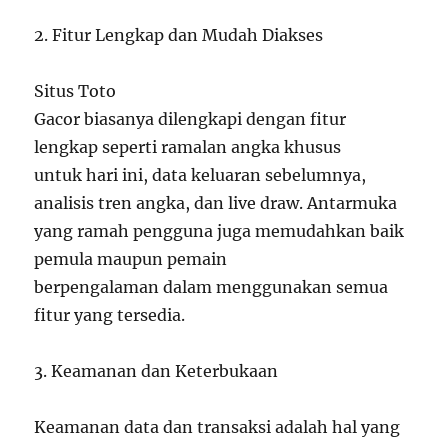
2. Fitur Lengkap dan Mudah Diakses
Situs Toto
Gacor biasanya dilengkapi dengan fitur
lengkap seperti ramalan angka khusus
untuk hari ini, data keluaran sebelumnya,
analisis tren angka, dan live draw. Antarmuka
yang ramah pengguna juga memudahkan baik
pemula maupun pemain
berpengalaman dalam menggunakan semua
fitur yang tersedia.
3. Keamanan dan Keterbukaan
Keamanan data dan transaksi adalah hal yang