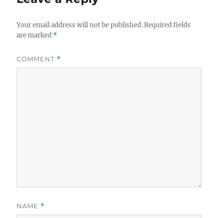
Your email address will not be published.
Required fields
are marked
*
COMMENT
*
NAME
*