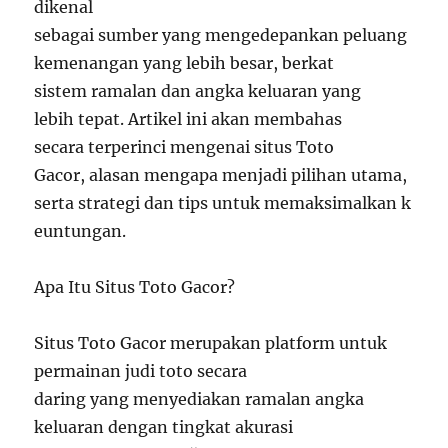
dikenal
sebagai sumber yang mengedepankan peluang
kemenangan yang lebih besar, berkat
sistem ramalan dan angka keluaran yang
lebih tepat. Artikel ini akan membahas
secara terperinci mengenai situs Toto
Gacor, alasan mengapa menjadi pilihan utama,
serta strategi dan tips untuk memaksimalkan k
euntungan.
Apa Itu Situs Toto Gacor?
Situs Toto Gacor merupakan platform untuk
permainan judi toto secara
daring yang menyediakan ramalan angka
keluaran dengan tingkat akurasi