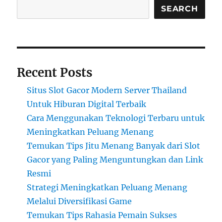
SEARCH
Recent Posts
Situs Slot Gacor Modern Server Thailand
Untuk Hiburan Digital Terbaik
Cara Menggunakan Teknologi Terbaru untuk
Meningkatkan Peluang Menang
Temukan Tips Jitu Menang Banyak dari Slot
Gacor yang Paling Menguntungkan dan Link
Resmi
Strategi Meningkatkan Peluang Menang
Melalui Diversifikasi Game
Temukan Tips Rahasia Pemain Sukses