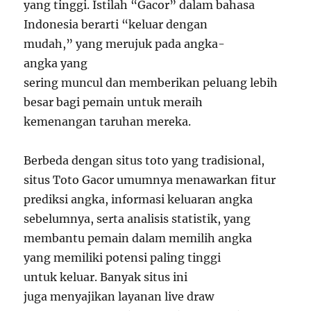
yang tinggi. Istilah “Gacor” dalam bahasa
Indonesia berarti “keluar dengan
mudah,” yang merujuk pada angka-
angka yang
sering muncul dan memberikan peluang lebih
besar bagi pemain untuk meraih
kemenangan taruhan mereka.
Berbeda dengan situs toto yang tradisional,
situs Toto Gacor umumnya menawarkan fitur
prediksi angka, informasi keluaran angka
sebelumnya, serta analisis statistik, yang
membantu pemain dalam memilih angka
yang memiliki potensi paling tinggi
untuk keluar. Banyak situs ini
juga menyajikan layanan live draw