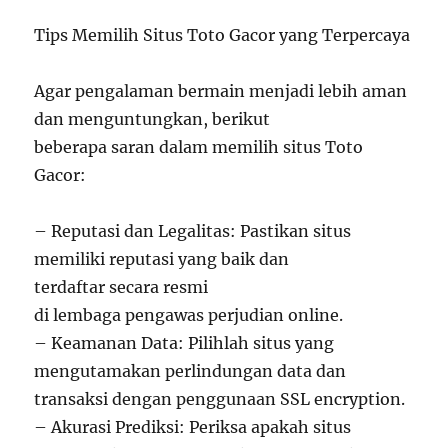
Tips Memilih Situs Toto Gacor yang Terpercaya
Agar pengalaman bermain menjadi lebih aman
dan menguntungkan, berikut
beberapa saran dalam memilih situs Toto
Gacor:
– Reputasi dan Legalitas: Pastikan situs
memiliki reputasi yang baik dan
terdaftar secara resmi
di lembaga pengawas perjudian online.
– Keamanan Data: Pilihlah situs yang
mengutamakan perlindungan data dan
transaksi dengan penggunaan SSL encryption.
– Akurasi Prediksi: Periksa apakah situs