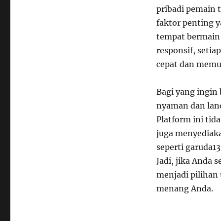
pribadi pemain 
faktor penting 
tempat bermain
responsif, setia
cepat dan memu
Bagi yang ingin
nyaman dan lanc
Platform ini ti
juga menyediak
seperti garuda13
Jadi, jika Anda 
menjadi piliha
menang Anda.