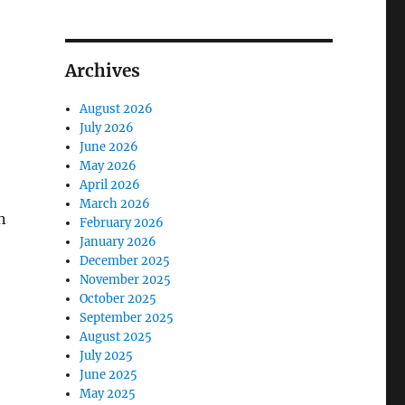
Archives
August 2026
July 2026
June 2026
May 2026
April 2026
March 2026
n
February 2026
January 2026
December 2025
November 2025
October 2025
September 2025
August 2025
July 2025
June 2025
May 2025