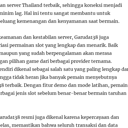
n server Thailand terbaik, sehingga koneksi menjadi
n minim lag. Hal ini tentu sangat membantu untuk
eluang kemenangan dan kenyamanan saat bermain.
 keamanan dan kestabilan server, Garuda138 juga
asi permainan slot yang lengkap dan menarik. Baik
maupun yang sudah berpengalaman akan merasa
an pilihan game dari berbagai provider ternama.
endiri dikenal sebagai salah satu yang paling lengkap da
hingga tidak heran jika banyak pemain menyebutnya
38 terbaik. Dengan fitur demo dan mode latihan, pemain
rbagai jenis slot sebelum benar-benar bermain taruhan
Garuda138 resmi juga dikenal karena kepercayaan dan
 jelas, memastikan bahwa seluruh transaksi dan data