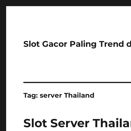
Slot Gacor Paling Trend d
Tag:
server Thailand
Slot Server Thai