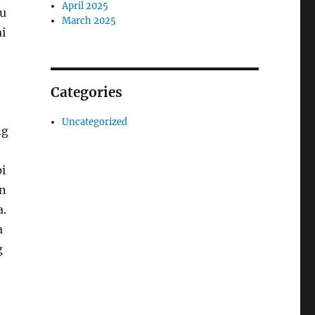
April 2025
tu
March 2025
i
Categories
Uncategorized
ng
i
n
a.
a
g