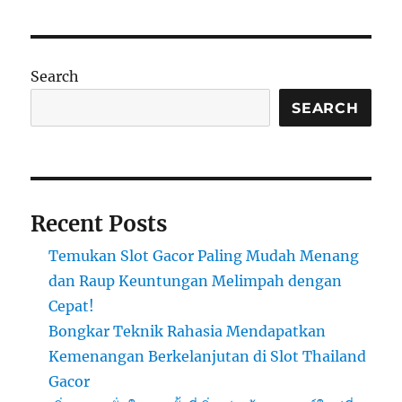
Seru
Bermain
Slot
Online
Search
yang
Bikin
SEARCH
Ketagihan
Recent Posts
Temukan Slot Gacor Paling Mudah Menang
dan Raup Keuntungan Melimpah dengan
Cepat!
Bongkar Teknik Rahasia Mendapatkan
Kemenangan Berkelanjutan di Slot Thailand
Gacor