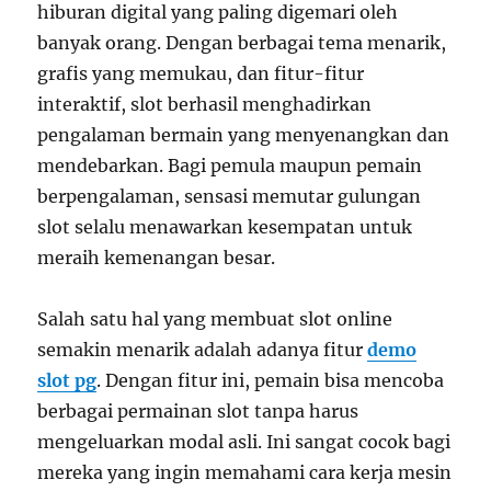
hiburan digital yang paling digemari oleh
banyak orang. Dengan berbagai tema menarik,
grafis yang memukau, dan fitur-fitur
interaktif, slot berhasil menghadirkan
pengalaman bermain yang menyenangkan dan
mendebarkan. Bagi pemula maupun pemain
berpengalaman, sensasi memutar gulungan
slot selalu menawarkan kesempatan untuk
meraih kemenangan besar.
Salah satu hal yang membuat slot online
semakin menarik adalah adanya fitur
demo
slot pg
. Dengan fitur ini, pemain bisa mencoba
berbagai permainan slot tanpa harus
mengeluarkan modal asli. Ini sangat cocok bagi
mereka yang ingin memahami cara kerja mesin