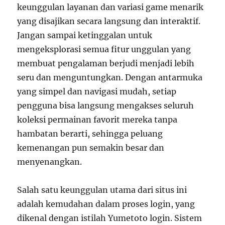
keunggulan layanan dan variasi game menarik
yang disajikan secara langsung dan interaktif.
Jangan sampai ketinggalan untuk
mengeksplorasi semua fitur unggulan yang
membuat pengalaman berjudi menjadi lebih
seru dan menguntungkan. Dengan antarmuka
yang simpel dan navigasi mudah, setiap
pengguna bisa langsung mengakses seluruh
koleksi permainan favorit mereka tanpa
hambatan berarti, sehingga peluang
kemenangan pun semakin besar dan
menyenangkan.
Salah satu keunggulan utama dari situs ini
adalah kemudahan dalam proses login, yang
dikenal dengan istilah Yumetoto login. Sistem