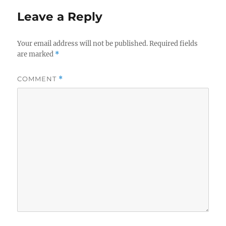
Leave a Reply
Your email address will not be published.
Required fields
are marked
*
COMMENT
*