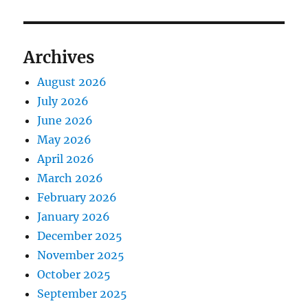
Archives
August 2026
July 2026
June 2026
May 2026
April 2026
March 2026
February 2026
January 2026
December 2025
November 2025
October 2025
September 2025