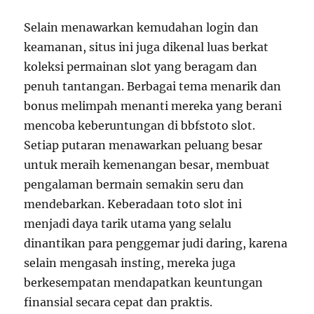
Selain menawarkan kemudahan login dan
keamanan, situs ini juga dikenal luas berkat
koleksi permainan slot yang beragam dan
penuh tantangan. Berbagai tema menarik dan
bonus melimpah menanti mereka yang berani
mencoba keberuntungan di bbfstoto slot.
Setiap putaran menawarkan peluang besar
untuk meraih kemenangan besar, membuat
pengalaman bermain semakin seru dan
mendebarkan. Keberadaan toto slot ini
menjadi daya tarik utama yang selalu
dinantikan para penggemar judi daring, karena
selain mengasah insting, mereka juga
berkesempatan mendapatkan keuntungan
finansial secara cepat dan praktis.