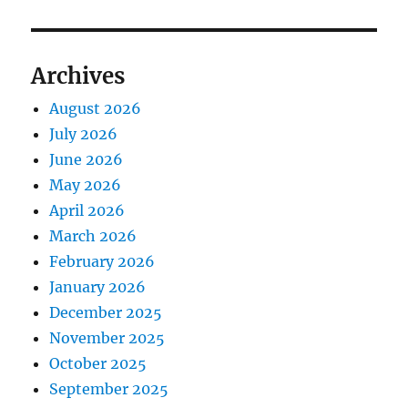
Archives
August 2026
July 2026
June 2026
May 2026
April 2026
March 2026
February 2026
January 2026
December 2025
November 2025
October 2025
September 2025