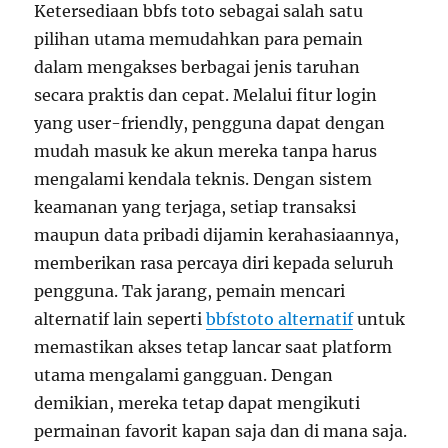
Ketersediaan bbfs toto sebagai salah satu
pilihan utama memudahkan para pemain
dalam mengakses berbagai jenis taruhan
secara praktis dan cepat. Melalui fitur login
yang user-friendly, pengguna dapat dengan
mudah masuk ke akun mereka tanpa harus
mengalami kendala teknis. Dengan sistem
keamanan yang terjaga, setiap transaksi
maupun data pribadi dijamin kerahasiaannya,
memberikan rasa percaya diri kepada seluruh
pengguna. Tak jarang, pemain mencari
alternatif lain seperti
bbfstoto alternatif
untuk
memastikan akses tetap lancar saat platform
utama mengalami gangguan. Dengan
demikian, mereka tetap dapat mengikuti
permainan favorit kapan saja dan di mana saja.