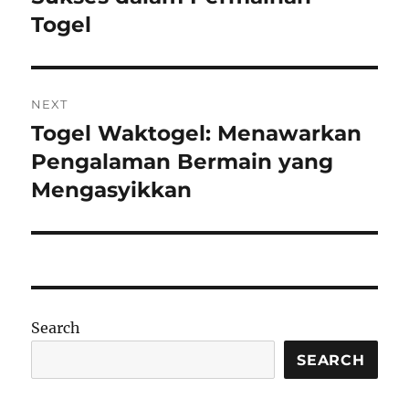
Togel
NEXT
Togel Waktogel: Menawarkan
Next
post:
Pengalaman Bermain yang
Mengasyikkan
Search
SEARCH