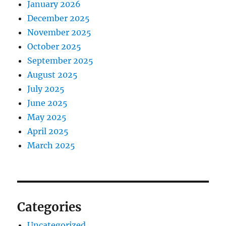
January 2026
December 2025
November 2025
October 2025
September 2025
August 2025
July 2025
June 2025
May 2025
April 2025
March 2025
Categories
Uncategorized