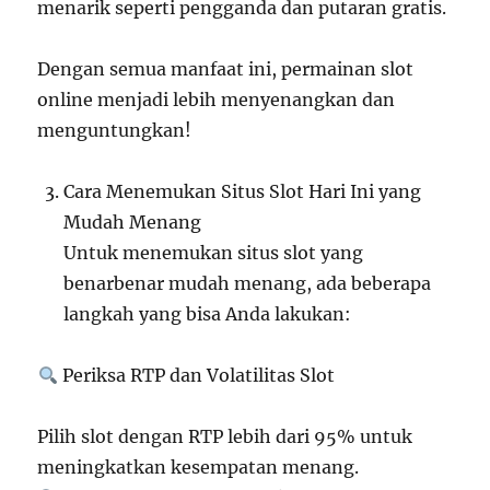
menarik seperti pengganda dan putaran gratis.
Dengan semua manfaat ini, permainan slot
online menjadi lebih menyenangkan dan
menguntungkan!
Cara Menemukan Situs Slot Hari Ini yang
Mudah Menang
Untuk menemukan situs slot yang
benarbenar mudah menang, ada beberapa
langkah yang bisa Anda lakukan:
Periksa RTP dan Volatilitas Slot
Pilih slot dengan RTP lebih dari 95% untuk
meningkatkan kesempatan menang.