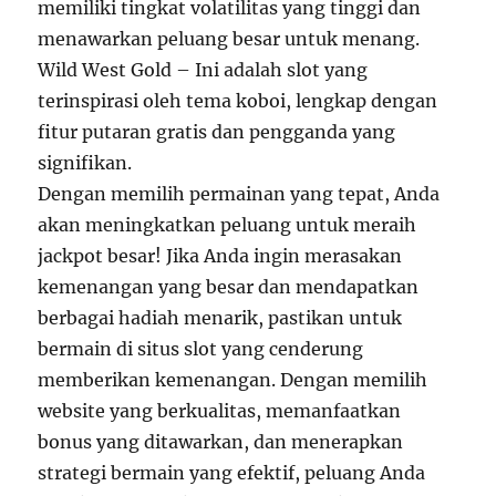
memiliki tingkat volatilitas yang tinggi dan
menawarkan peluang besar untuk menang.
Wild West Gold – Ini adalah slot yang
terinspirasi oleh tema koboi, lengkap dengan
fitur putaran gratis dan pengganda yang
signifikan.
Dengan memilih permainan yang tepat, Anda
akan meningkatkan peluang untuk meraih
jackpot besar! Jika Anda ingin merasakan
kemenangan yang besar dan mendapatkan
berbagai hadiah menarik, pastikan untuk
bermain di situs slot yang cenderung
memberikan kemenangan. Dengan memilih
website yang berkualitas, memanfaatkan
bonus yang ditawarkan, dan menerapkan
strategi bermain yang efektif, peluang Anda