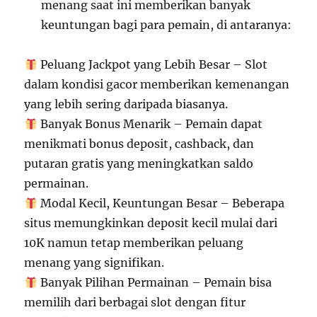
menang saat ini memberikan banyak
keuntungan bagi para pemain, di antaranya:
Peluang Jackpot yang Lebih Besar – Slot
dalam kondisi gacor memberikan kemenangan
yang lebih sering daripada biasanya.
Banyak Bonus Menarik – Pemain dapat
menikmati bonus deposit, cashback, dan
putaran gratis yang meningkatkan saldo
permainan.
Modal Kecil, Keuntungan Besar – Beberapa
situs memungkinkan deposit kecil mulai dari
10K namun tetap memberikan peluang
menang yang signifikan.
Banyak Pilihan Permainan – Pemain bisa
memilih dari berbagai slot dengan fitur