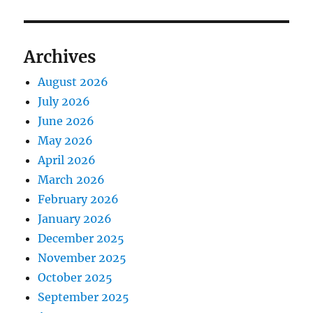
Archives
August 2026
July 2026
June 2026
May 2026
April 2026
March 2026
February 2026
January 2026
December 2025
November 2025
October 2025
September 2025