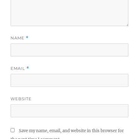
NAME
*
EMAIL
*
WEBSITE
Save my name, email, and website in this browser for