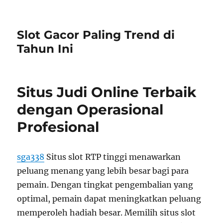
Slot Gacor Paling Trend di
Tahun Ini
Situs Judi Online Terbaik
dengan Operasional
Profesional
sga338
Situs slot RTP tinggi menawarkan
peluang menang yang lebih besar bagi para
pemain. Dengan tingkat pengembalian yang
optimal, pemain dapat meningkatkan peluang
memperoleh hadiah besar. Memilih situs slot