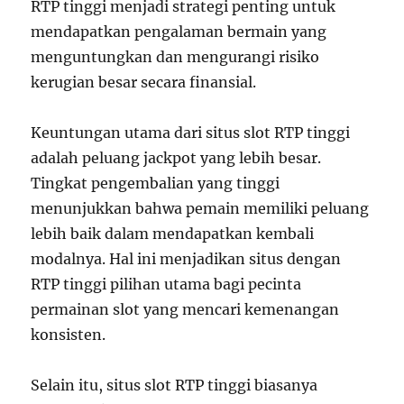
RTP tinggi menjadi strategi penting untuk
mendapatkan pengalaman bermain yang
menguntungkan dan mengurangi risiko
kerugian besar secara finansial.
Keuntungan utama dari situs slot RTP tinggi
adalah peluang jackpot yang lebih besar.
Tingkat pengembalian yang tinggi
menunjukkan bahwa pemain memiliki peluang
lebih baik dalam mendapatkan kembali
modalnya. Hal ini menjadikan situs dengan
RTP tinggi pilihan utama bagi pecinta
permainan slot yang mencari kemenangan
konsisten.
Selain itu, situs slot RTP tinggi biasanya