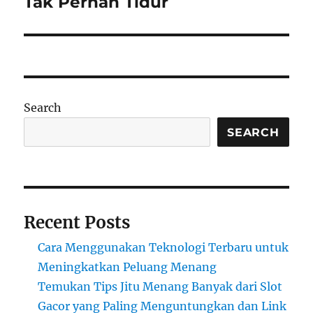
Tak Pernah Tidur
Search
SEARCH
Recent Posts
Cara Menggunakan Teknologi Terbaru untuk
Meningkatkan Peluang Menang
Temukan Tips Jitu Menang Banyak dari Slot
Gacor yang Paling Menguntungkan dan Link