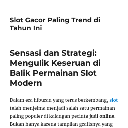
Slot Gacor Paling Trend di
Tahun Ini
Sensasi dan Strategi:
Mengulik Keseruan di
Balik Permainan Slot
Modern
Dalam era hiburan yang terus berkembang,
slot
telah menjelma menjadi salah satu permainan
paling populer di kalangan pecinta
judi online
.
Bukan hanya karena tampilan grafisnya yang