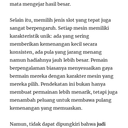
mata mengejar hasil besar.
Selain itu, memilih jenis slot yang tepat juga
sangat berpengaruh. Setiap mesin memiliki
karakteristik unik: ada yang sering
memberikan kemenangan kecil secara
konsisten, ada pula yang jarang menang
namun hadiahnya jauh lebih besar. Pemain
berpengalaman biasanya menyesuaikan gaya
bermain mereka dengan karakter mesin yang
mereka pilih. Pendekatan ini bukan hanya
membuat permainan lebih menarik, tetapi juga
menambah peluang untuk membawa pulang
kemenangan yang memuaskan.
Namun, tidak dapat dipungkiri bahwa
judi