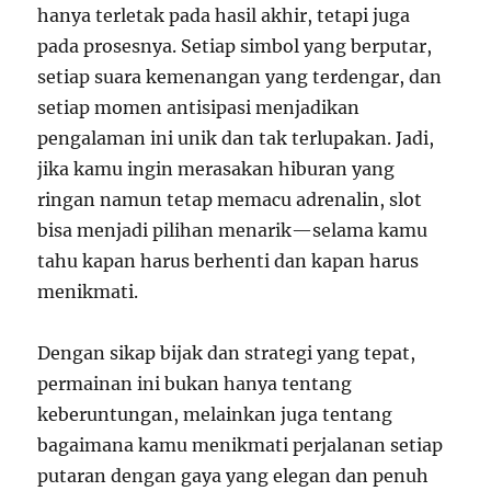
hanya terletak pada hasil akhir, tetapi juga
pada prosesnya. Setiap simbol yang berputar,
setiap suara kemenangan yang terdengar, dan
setiap momen antisipasi menjadikan
pengalaman ini unik dan tak terlupakan. Jadi,
jika kamu ingin merasakan hiburan yang
ringan namun tetap memacu adrenalin, slot
bisa menjadi pilihan menarik—selama kamu
tahu kapan harus berhenti dan kapan harus
menikmati.
Dengan sikap bijak dan strategi yang tepat,
permainan ini bukan hanya tentang
keberuntungan, melainkan juga tentang
bagaimana kamu menikmati perjalanan setiap
putaran dengan gaya yang elegan dan penuh