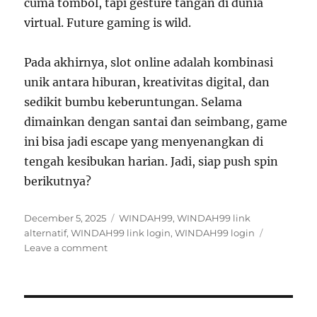
cuma tombol, tapi gesture tangan di dunia
virtual. Future gaming is wild.
Pada akhirnya, slot online adalah kombinasi
unik antara hiburan, kreativitas digital, dan
sedikit bumbu keberuntungan. Selama
dimainkan dengan santai dan seimbang, game
ini bisa jadi escape yang menyenangkan di
tengah kesibukan harian. Jadi, siap push spin
berikutnya?
Posted
Tags
December 5, 2025
WINDAH99
,
WINDAH99 link
on
alternatif
,
WINDAH99 link login
,
WINDAH99 login
on
Leave a comment
Putaran
Seru
di
Balik