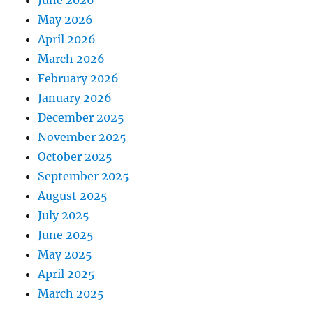
June 2026
May 2026
April 2026
March 2026
February 2026
January 2026
December 2025
November 2025
October 2025
September 2025
August 2025
July 2025
June 2025
May 2025
April 2025
March 2025