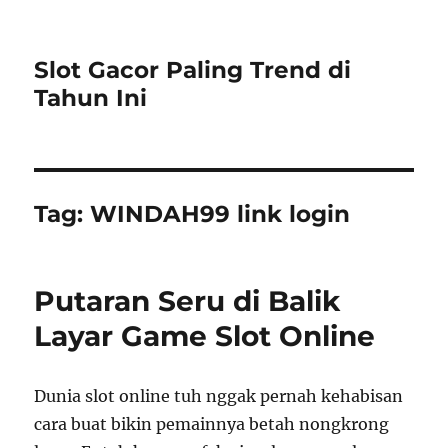
Slot Gacor Paling Trend di
Tahun Ini
Tag:
WINDAH99 link login
Putaran Seru di Balik
Layar Game Slot Online
Dunia slot online tuh nggak pernah kehabisan
cara buat bikin pemainnya betah nongkrong