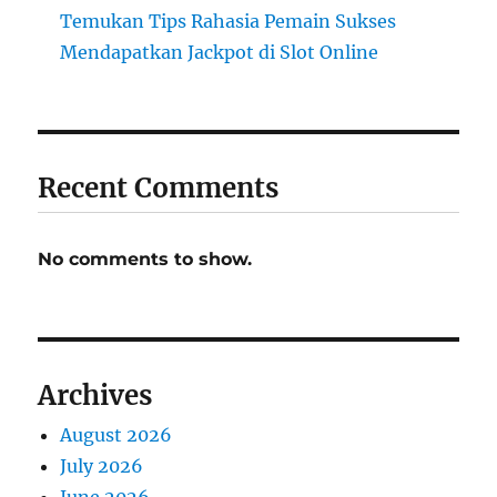
Temukan Tips Rahasia Pemain Sukses
Mendapatkan Jackpot di Slot Online
Recent Comments
No comments to show.
Archives
August 2026
July 2026