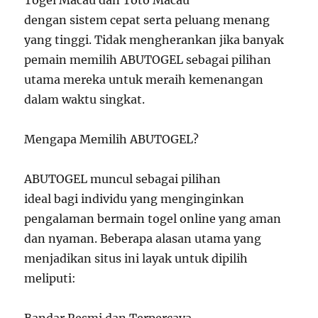
Togel Macau dan Toto Macau
dengan sistem cepat serta peluang menang
yang tinggi. Tidak mengherankan jika banyak
pemain memilih ABUTOGEL sebagai pilihan
utama mereka untuk meraih kemenangan
dalam waktu singkat.
Mengapa Memilih ABUTOGEL?
ABUTOGEL muncul sebagai pilihan
ideal bagi individu yang menginginkan
pengalaman bermain togel online yang aman
dan nyaman. Beberapa alasan utama yang
menjadikan situs ini layak untuk dipilih
meliputi: