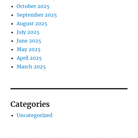
October 2025
September 2025
August 2025
July 2025
June 2025
May 2025
April 2025
March 2025
Categories
Uncategorized