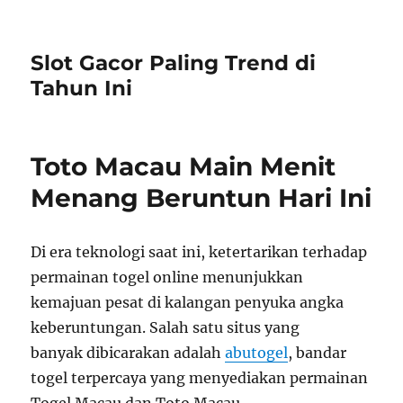
Slot Gacor Paling Trend di
Tahun Ini
Toto Macau Main Menit
Menang Beruntun Hari Ini
Di era teknologi saat ini, ketertarikan terhadap
permainan togel online menunjukkan
kemajuan pesat di kalangan penyuka angka
keberuntungan. Salah satu situs yang
banyak dibicarakan adalah
abutogel
, bandar
togel terpercaya yang menyediakan permainan