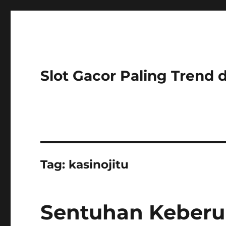
Slot Gacor Paling Trend d
Tag:
kasinojitu
Sentuhan Keberu