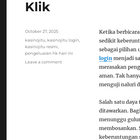
Klik
Posted
October 27, 2025
Ketika berbicar
on
Tags
kasinojitu
,
kasinojitu login
,
sedikit keberun
kasinojitu resmi
,
sebagai pilihan 
pengeluaran hk hari ini
login
menjadi sa
on
Leave a comment
merasakan peng
Sentuhan
Keberuntungan
aman. Tak hanya
dalam
menguji naluri 
Satu
Klik
Salah satu daya 
ditawarkan. Ba
menunggu gulun
membosankan. Si
keberuntungan s