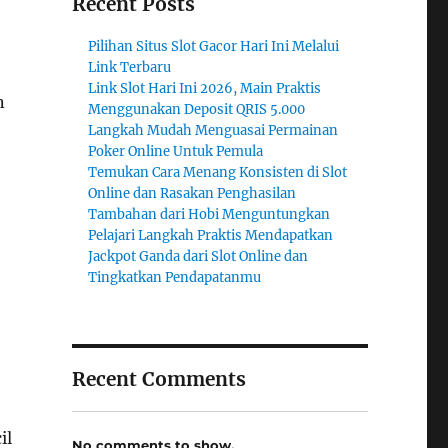
Recent Posts
Pilihan Situs Slot Gacor Hari Ini Melalui
Link Terbaru
Link Slot Hari Ini 2026, Main Praktis
n
Menggunakan Deposit QRIS 5.000
Langkah Mudah Menguasai Permainan
Poker Online Untuk Pemula
Temukan Cara Menang Konsisten di Slot
Online dan Rasakan Penghasilan
Tambahan dari Hobi Menguntungkan
Pelajari Langkah Praktis Mendapatkan
Jackpot Ganda dari Slot Online dan
Tingkatkan Pendapatanmu
Recent Comments
il
No comments to show.