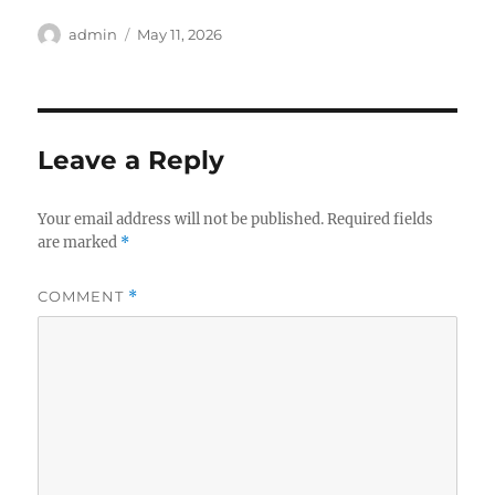
Author
Posted
admin
May 11, 2026
on
Leave a Reply
Your email address will not be published.
Required fields
are marked
*
COMMENT
*