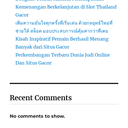
Kemenangan Berkelanjutan di Slot Thailand
Gacor
เพิ่มความมั่นใจทุกครั้งที่เริ่มเล่น ด้วยกลยุทธ์ใหม่ที่
ช่วยให้ สล็อต มอบประสบการณ์คุ้มค่ากว่าที่เคย
Kisah Inspiratif Pemain Berhasil Menang
Banyak dari Situs Gacor
Perkembangan Terbaru Dunia Judi Online
Dan Situs Gacor
Recent Comments
No comments to show.