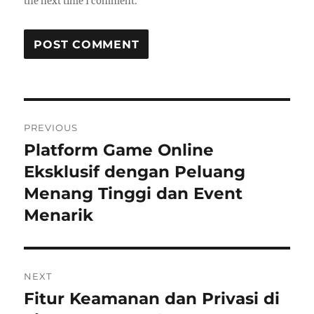
the next time I comment.
Post
PREVIOUS
navigation
Platform Game Online
Previous
post:
Eksklusif dengan Peluang
Menang Tinggi dan Event
Menarik
NEXT
Fitur Keamanan dan Privasi di
Next