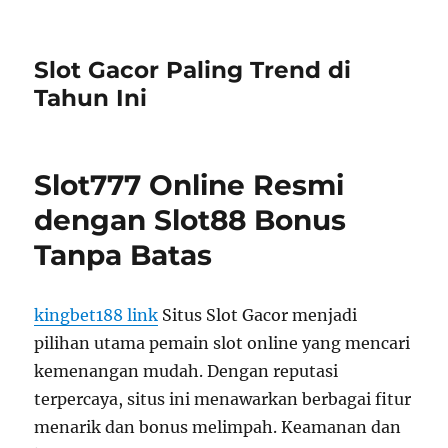
Slot Gacor Paling Trend di
Tahun Ini
Slot777 Online Resmi
dengan Slot88 Bonus
Tanpa Batas
kingbet188 link
Situs Slot Gacor menjadi
pilihan utama pemain slot online yang mencari
kemenangan mudah. Dengan reputasi
terpercaya, situs ini menawarkan berbagai fitur
menarik dan bonus melimpah. Keamanan dan