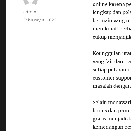
online karena p
Author
admin
lengkap dan pel
Posted
February 18, 2026
bermain yang m
on
menikmati berba
cukup menjanjik
Keunggulan utam
yang fair dan tr
setiap putaran 
customer suppo
masalah dengan 
Selain menawark
bonus dan promo
gratis menjadi 
kemenangan besa