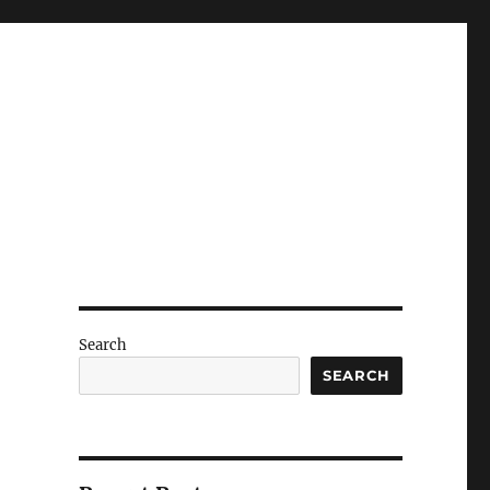
Search
SEARCH