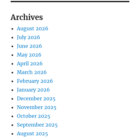
Archives
August 2026
July 2026
June 2026
May 2026
April 2026
March 2026
February 2026
January 2026
December 2025
November 2025
October 2025
September 2025
August 2025