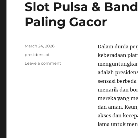
Slot Pulsa & Band
Paling Gacor
Posted
March 24, 2026
Dalam dunia per
on
Tags
presidenslot
keberadaan pla
on
Leave a comment
menguntungkan k
Nikmati
adalah presiden
Kemudahan
sensasi berbeda
Deposit
di
menarik dan bon
Situs
mereka yang men
Slot
dan aman. Keung
Pulsa
&
akses dan kecep
Bandar
lama untuk meni
Togel
Online