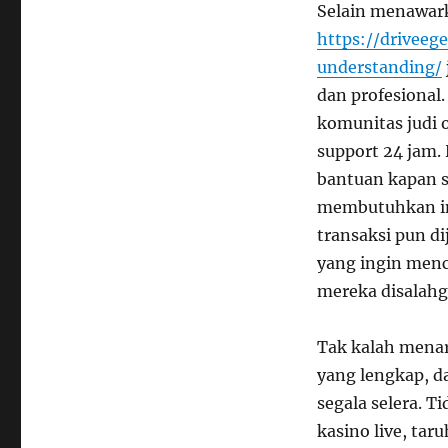
Paling
Selain menawark
Gacor
https://drivee
understanding/
dan profesional
komunitas judi 
support 24 jam
bantuan kapan s
membutuhkan in
transaksi pun di
yang ingin menc
mereka disalah
Tak kalah menar
yang lengkap, 
segala selera. T
kasino live, tar