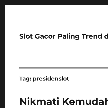
Slot Gacor Paling Trend d
Tag:
presidenslot
Nikmati Kemudaha