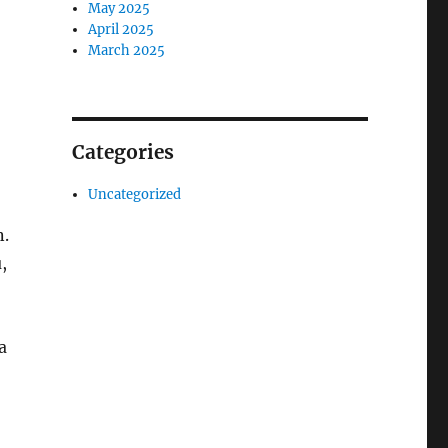
May 2025
April 2025
March 2025
Categories
Uncategorized
n.
,
a