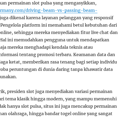
an permainan slot pulsa yang mengasyikkan,
germany.com/driving-beam-vs-passing-beam-
juga dikenal karena layanan pelanggan yang responsif
. Pengelola platform ini memahami betul kebutuhan dari
online, sehingga mereka menyediakan fitur live chat dan
. Hal ini memudahkan pengguna untuk mendapatkan
aja mereka menghadapi kendala teknis atau
formasi tentang promosi terbaru. Keamanan data dan
jaga ketat, memberikan rasa tenang bagi setiap individu
oba peruntungan di dunia daring tanpa khawatir data
gunakan.
ik, presiden slot juga menyediakan variasi permainan
dari tema klasik hingga modern, yang mampu memenuhi
idak hanya slot pulsa, situs ini juga mencakup permainan
uhan olahraga, hingga bandar togel online yang sangat