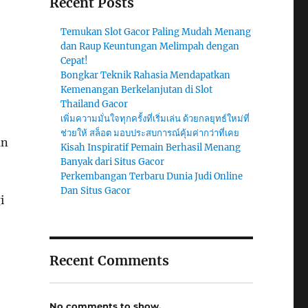
Recent Posts
Temukan Slot Gacor Paling Mudah Menang
dan Raup Keuntungan Melimpah dengan
Cepat!
Bongkar Teknik Rahasia Mendapatkan
Kemenangan Berkelanjutan di Slot
Thailand Gacor
เพิ่มความมั่นใจทุกครั้งที่เริ่มเล่น ด้วยกลยุทธ์ใหม่ที่
ช่วยให้ สล็อต มอบประสบการณ์คุ้มค่ากว่าที่เคย
un
Kisah Inspiratif Pemain Berhasil Menang
Banyak dari Situs Gacor
Perkembangan Terbaru Dunia Judi Online
Dan Situs Gacor
i
Recent Comments
No comments to show.