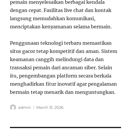
pemain menyelesaikan berbagai kendala
dengan cepat. Fasilitas live chat dan kontak
langsung memudahkan komunikasi,
menciptakan kenyamanan selama bermain.
Penggunaan teknologi terbaru memastikan
situs gacor tetap kompetitif dan aman. Sistem
keamanan canggih melindungi data dan
transaksi pemain dari ancaman siber. Selain
itu, pengembangan platform secara berkala
menghadirkan fitur inovatif agar pengalaman
bermain tetap menarik dan menguntungkan.
Author
Posted
admin
March 31, 2026
on