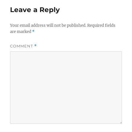
Leave a Reply
Your email address will not be published.
Required fields
are marked
*
COMMENT
*