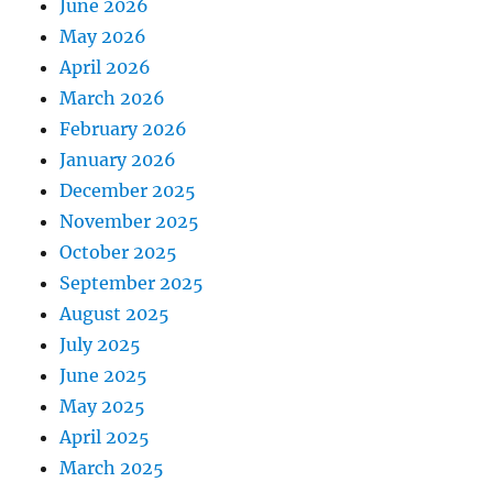
June 2026
May 2026
April 2026
March 2026
February 2026
January 2026
December 2025
November 2025
October 2025
September 2025
August 2025
July 2025
June 2025
May 2025
April 2025
March 2025