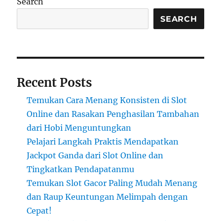
Search
SEARCH
Recent Posts
Temukan Cara Menang Konsisten di Slot
Online dan Rasakan Penghasilan Tambahan
dari Hobi Menguntungkan
Pelajari Langkah Praktis Mendapatkan
Jackpot Ganda dari Slot Online dan
Tingkatkan Pendapatanmu
Temukan Slot Gacor Paling Mudah Menang
dan Raup Keuntungan Melimpah dengan
Cepat!