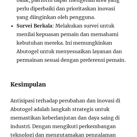
balik, platform dapat mengenali area yang
perlu diperbaiki dan prioritaskan inovasi
yang diinginkan oleh pengguna.
Survei Berkala
: Melakukan survei untuk
menilai kepuasan pemain dan memahami
kebutuhan mereka. Ini memungkinkan
Abutogel untuk menyesuaikan layanan dan
permainan sesuai dengan preferensi pemain.
Kesimpulan
Antisipasi terhadap perubahan dan inovasi di
Abutogel adalah langkah strategis untuk
memastikan keberlanjutan dan daya saing di
industri. Dengan mengikuti perkembangan
teknologi dan mengutamakan pengalaman