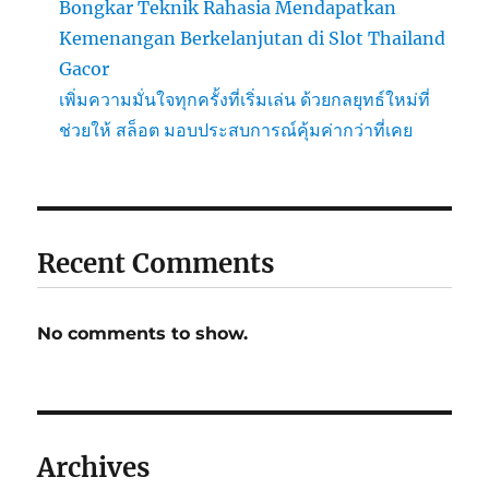
Bongkar Teknik Rahasia Mendapatkan
Kemenangan Berkelanjutan di Slot Thailand
Gacor
เพิ่มความมั่นใจทุกครั้งที่เริ่มเล่น ด้วยกลยุทธ์ใหม่ที่
ช่วยให้ สล็อต มอบประสบการณ์คุ้มค่ากว่าที่เคย
Recent Comments
No comments to show.
Archives