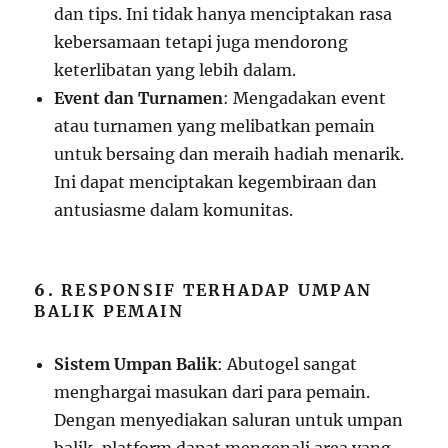
dan tips. Ini tidak hanya menciptakan rasa
kebersamaan tetapi juga mendorong
keterlibatan yang lebih dalam.
Event dan Turnamen
: Mengadakan event
atau turnamen yang melibatkan pemain
untuk bersaing dan meraih hadiah menarik.
Ini dapat menciptakan kegembiraan dan
antusiasme dalam komunitas.
6.
RESPONSIF TERHADAP UMPAN
BALIK PEMAIN
Sistem Umpan Balik
: Abutogel sangat
menghargai masukan dari para pemain.
Dengan menyediakan saluran untuk umpan