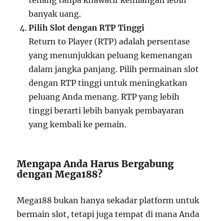
tenang tanpa khawatir kehilangan lebih
banyak uang.
Pilih Slot dengan RTP Tinggi
Return to Player (RTP) adalah persentase
yang menunjukkan peluang kemenangan
dalam jangka panjang. Pilih permainan slot
dengan RTP tinggi untuk meningkatkan
peluang Anda menang. RTP yang lebih
tinggi berarti lebih banyak pembayaran
yang kembali ke pemain.
Mengapa Anda Harus Bergabung
dengan Mega188?
Mega188 bukan hanya sekadar platform untuk
bermain slot, tetapi juga tempat di mana Anda