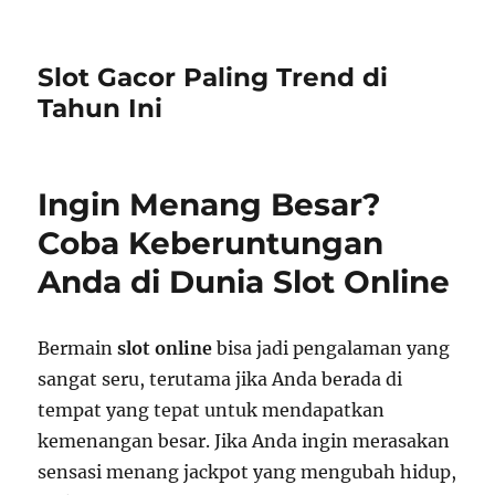
Slot Gacor Paling Trend di
Tahun Ini
Ingin Menang Besar?
Coba Keberuntungan
Anda di Dunia Slot Online
Bermain
slot online
bisa jadi pengalaman yang
sangat seru, terutama jika Anda berada di
tempat yang tepat untuk mendapatkan
kemenangan besar. Jika Anda ingin merasakan
sensasi menang jackpot yang mengubah hidup,