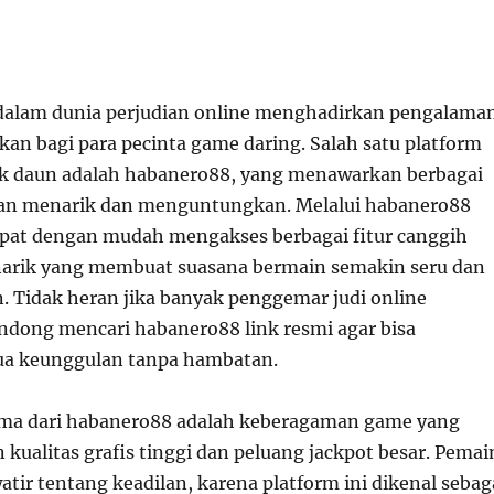
 dalam dunia perjudian online menghadirkan pengalama
kan bagi para pecinta game daring. Salah satu platform
ik daun adalah habanero88, yang menawarkan berbagai
nan menarik dan menguntungkan. Melalui habanero88
apat dengan mudah mengakses berbagai fitur canggih
narik yang membuat suasana bermain semakin seru dan
Tidak heran jika banyak penggemar judi online
dong mencari habanero88 link resmi agar bisa
a keunggulan tanpa hambatan.
ma dari habanero88 adalah keberagaman game yang
 kualitas grafis tinggi dan peluang jackpot besar. Pemai
atir tentang keadilan, karena platform ini dikenal sebag