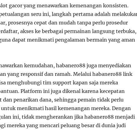
s slot gacor yang menawarkan kemenangan konsisten.
etualangan seru ini, langkah pertama adalah melakuka
ar, prosesnya cepat dan mudah tanpa perlu prosedur
erdaftar, akses ke berbagai permainan langsung terbuka,
gguna dapat menikmati pengalaman bermain yang aman
nawarkan kemudahan, habanero88 juga menyediakan
an yang responsif dan ramah. Melalui habanero88 link
isa menghubungi tim support kapan saja mereka
tuan. Platform ini juga dikenal karena kecepatan
it dan penarikan dana, sehingga pemain tidak perlu
untuk menikmati hasil kemenangan mereka. Dengan
ulan ini, tidak mengherankan jika habanero88 menjadi
agi mereka yang mencari peluang besar di dunia judi