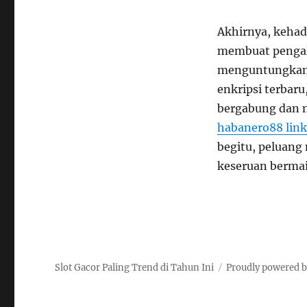
Akhirnya, kehadi
membuat pengal
menguntungkan.
enkripsi terbar
bergabung dan 
habanero88 link
begitu, peluang
keseruan bermain
Slot Gacor Paling Trend di Tahun Ini
Proudly powered 