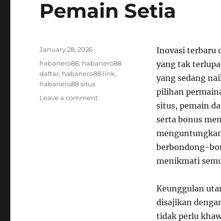
Pemain Setia
Posted
January 28, 2026
Inovasi terbaru
on
Tags
habanero88
,
habanero88
yang tak terlupa
daftar
,
habanero88 link
,
yang sedang na
habanero88 situs
pilihan permai
on
Leave a comment
situs, pemain d
Situs
Slot
serta bonus me
Gacor
menguntungkan. 
yang
berbondong-bon
Banyak
Dipilih
menikmati semu
Pemain
Setia
Keunggulan uta
disajikan dengan
tidak perlu khaw