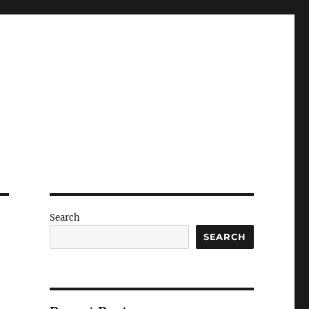
Search
SEARCH